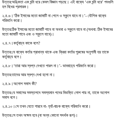
উত্তর:
অঙ্কিতা এক ঘন্টা ধরে কেবল বিজ্ঞান পড়ছে। এই বাক্যে ‘এক ঘন্টা ধরে’ পদগুলি
হল বিধেয় প্রসারক।
২.৪.৬।
‘ঠিক ইসাবের মতাে জামাটি না পেলে ও স্কুলে যাবে না।’- যৌগিক বাক্যে
পরিবর্তন করাে।
উত্তর:
ঠিক ইসাবের মতো জামাটি পাবে না অথবা ও স্কুলে যাবে না (অথবা: ঠিক ইসাবের
মতো জামাটি পাবে এবং ও স্কুলে যাবে)।
২.৪.৭।
কর্তৃবাচ্য কাকে বলে?
উত্তর:
যে বাক্যে কর্তার প্রাধান্য থাকে এবং ক্রিয়া কর্তার পুরুষের অনুগামী হয় তাকে
কর্তৃবাচ্য বলে।
২.৪.৮।
‘তারা আর স্বপ্ন দেখতে পারল না।’- ভাববাচ্যে পরিবর্তন করাে।
উত্তর:
তাদের আর স্বপ্ন দেখা হলো না।
২.৪.৯।
অলােপ সমাস কী?
উত্তর:
যে সমাসের সমস্তপদে সমস্যমান পদের বিভক্তি লোপ পায় না, তাকে অলোপ
সমাস বলে।
২.৪.১০।
সে তখন যেতে পারবে না- হ্যাঁ-বাচক বাক্যে পরিবর্তন করাে।
উত্তর:
সে তখন অক্ষম হবে (বা অন্য কোনো সদর্থক রূপ)।