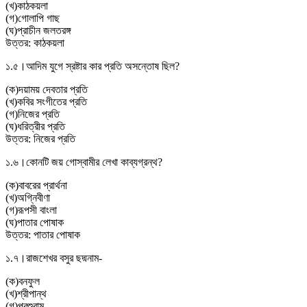
(
খ
)
কাঠকয়লা
(
গ
)
গােলাপি গাছ
(
ঘ
)
প্রাচীন জলতরঙ্গ
উত্তর:
কাঠকয়লা
১.৫।
আদিম যুগে স্রষ্টার কার প্রতি অসন্তোষ ছিল?
(
ক
)
দয়াময় দেবতার প্রতি
(
খ
)
কবির সংগীতের প্রতি
(
গ
)
নিজের প্রতি
(
ঘ
)
ধরিত্রীর প্রতি
উত্তর:
নিজের প্রতি
১.৬।
কোনটি জয় গােস্বামীর লেখা কাব্যগ্রন্থ?
(
ক
)
বাবরের প্রার্থনা
(
খ
)
অগ্নিবীণা
(
গ
)
রূপসী বাংলা
(
ঘ
)
পাতার পােষাক
উত্তর:
পাতার পােষাক
১.৭।
রাজশেখর বসুর ছদ্মনাম-
(
ক
)
বনফুল
(
খ
)
শ্রীপান্থ
(
গ
)
পরশুরাম