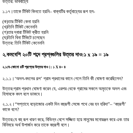
উত্তর:
ভাববাচ্যে
১.১৭।
তাকে টিকিট কিনতে হয়নি– বাক্যটির কর্তৃবাচ্যের রূপ হল-
(
ক
)
তার টিকিট কেনা হয়নি
(
খ
)
তিনি টিকিট কেনেননি
(
গ
)
তার দ্বারা টিকিট ক্রীত হয়নি
(
ঘ
)
তিনি বিনা টিকিটে চলেছেন
উত্তর:
তিনি টিকিট কেনেননি
২
.
কমবেশি ২০টি শব্দে প্রশ্নগুলির উত্তর দাও
:
১ x ১৯ = ১৯
২.১
যে-কোনাে ৪টি প্রশ্নের উত্তর দাও।
:
১ X ৪= ৪
২.১.১।
‘অদল-বদলের গল্প’ গ্রাম প্রধানের কানে গেলে তিনি কী ঘােষণা করেছিলেন?
উত্তর:
গ্রাম প্রধান ঘোষণা করেন যে, এরপর থেকে গ্রামের সকলে অমৃতকে অদল এবং
হিসাবকে বদল বলে ডাকবে।
২.১.২।
“সপ্তাহে বড়ােজোর একটা দিন বহুরূপী সেজে পথে বের হন হরিদা”– ‘বহুরূপী’
কাকে বলে?
উত্তর:
যে বহু রূপ ধারণ করে, বিভিন্ন বেশে সজ্জিত হয়ে মানুষের মনোরঞ্জন করে এবং তার
বিনিময়ে অর্থ উপার্জন করে তাকে বহুরূপী বলে।