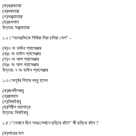
(
ক
)
ধ্রুবতারা
(
খ
)
শুকতারা
(
গ
)
সন্ধ্যাতারা
(
ঘ
)
রংমশাল
উত্তর:
সন্ধ্যাতারা
১.২।
“নদেরচাঁদকে পিষিয়া দিয়া চলিয়া গেল” –
(
ক
)
৭ নং ডাউন প্যাসেঞ্জার
(
খ
)
৫ নং ডাউন প্যাসেঞ্জার
(
গ
)
৭ নং আপ প্যাসেঞ্জার
(
ঘ
)
৫ নং আপ প্যাসেঞ্জার
উত্তর:
৭ নং ডাউন প্যাসেঞ্জার
১.৩।
অপূর্বর পিতার বন্ধু হলেন
(
ক
)
জগদীশবাবু
(
খ
)
রামদাস
(
গ
)
নিমাইবাবু
(
ঘ
)
গিরীশ মহাপাত্র
উত্তর:
নিমাইবাবু
১.৪।
“যেখানে ছিল শহর/সেখানে ছড়িয়ে রইল” কী ছড়িয়ে রইল ?
(
ক
)
পায়ের দাগ