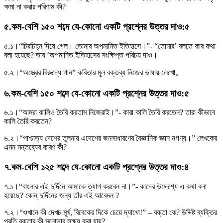
ক্ষমা না করার পরিণাম কী?
৫
.
কম-বেশি ১৫০ শব্দে যে-কোনাে একটি প্রশ্নের উত্তর দাও
:
৫
৫.১।
“চিরচিহ্ন দিয়ে গেল। তােমার অপমানিত ইতিহাসে।”- “তােমার’ বলতে কার কথা
বলা হয়েছে? তার ‘অপমানিত ইতিহাসের সংক্ষিপ্ত পরিচয় দাও।
৫.২।
“অস্ত্রের বিরুদ্ধে গান” কবিতার মূল বক্তব্য নিজের ভাষায় লেখাে。
৬
.
কম-বেশি ১৫০ শব্দে যে-কোনাে একটি প্রশ্নের উত্তর দাও
:
৫
৬.১।
“আমরা কালিও তৈরি করতাম নিজেরাই।”- কারা কালি তৈরি করতেন? তারা কীভাবে
কালি তৈরি করতেন?
৬.২।
“পাশ্চাত্য দেশের তুলনায় এদেশের জনসাধারণের বৈজ্ঞানিক জ্ঞান নগণ্য।” লেখকের
এমন মন্তব্যের কারণ কী?
৭
.
কম-বেশি ১২৫ শব্দে যে-কোনাে একটি প্রশ্নের উত্তর দাও
:
৪
৭.১।
“বাংলার এই দুর্দিনে আমাকে ত্যাগ করবেন না।”- কাদের উদ্দেশ্যে এ কথা বলা
হয়েছে? কোন্ দুর্দিনের জন্য তাঁর এই আবেদন ?
৭.২।
“ওখানে কী দেখচ মূর্খ, বিবেকের দিকে চেয়ে দ্যাখাে!” – বক্তা কে? উদ্দিষ্ট ব্যক্তির
প্রতি বক্তার কী মনােভাব লক্ষ্য করা যায়?