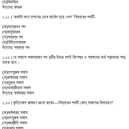
(
ঘ
)
বিভক্তি
উত্তর:
কারক
১.১১।
‘কথাটা শুনে তপনের চোখ মার্বেল হয়ে গেল’ নিম্নরেখ পদটি-
(
ক
)
সম্বােধন পদ
(
খ
)
কর্তৃকারক
(
গ
)
সম্বন্ধ পদ
(
ঘ
)
নিমিত্তকারক
উত্তর:
সম্বন্ধ পদ
১.১২।
যে সমাসে সমাস্যমান পদ দুটির উভয় পদই বিশেষ্য ও পরপদের অর্থ প্রাধান্য পায়,
তাকে বলে –
(
ক
)
তৎপুরুষ সমাস
(
খ
)
কর্মধারয় সমাস
(
গ
)
দ্বন্দ্ব সমাস
(
ঘ
)
অব্যয়ীভাব সমাস
উত্তর:
কর্মধারয় সমাস
১.১৩।
কৃত্তিবাস রামায়ণ রচনা করেন—নিম্নরেখ পদটি কোন্ সমাসের উদাহরণ?
(
ক
)
কর্মধারয় সমাস
(
খ
)
তৎপুরুষ সমাস
(
গ
)
বহুব্রীহি সমাস
(
ঘ
)
দ্বন্দ্ব সমাস