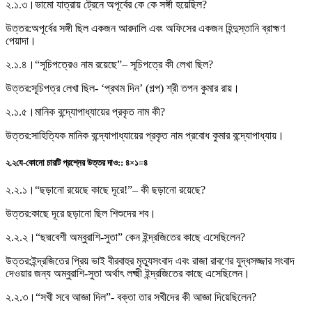
২.১.৩।
ভামাে যাত্রায় ট্রেনে অপূর্বের কে কে সঙ্গী হয়েছিল?
উত্তর:
অপূর্বের সঙ্গী ছিল একজন আরদালি এবং অফিসের একজন হিন্দুস্তানি ব্রাহ্মণ
পেয়াদা।
২.১.৪।
“সূচিপত্রেও নাম রয়েছে”– সূচিপত্রে কী লেখা ছিল?
উত্তর:
সূচিপত্র লেখা ছিল- ‘প্রথম দিন’ (গল্প) শ্রী তপন কুমার রায়।
২.১.৫।
মানিক বন্দ্যোপাধ্যায়ের প্রকৃত নাম কী?
উত্তর:
সাহিত্যিক মানিক বন্দ্যোপাধ্যায়ের প্রকৃত নাম প্রবোধ কুমার বন্দ্যোপাধ্যায়।
২.২
যে-কোনাে চারটি প্রশ্নের উত্তর দাও:
:
৪×১=৪
২.২.১।
“ছড়ানাে রয়েছে কাছে দূরে!”– কী ছড়ানাে রয়েছে?
উত্তর:
কাছে দূরে ছড়ানো ছিল শিশুদের শব।
২.২.২।
“ছদ্মবেশী অম্বুরাশি-সুতা” কেন ইন্দ্রজিতের কাছে এসেছিলেন?
উত্তর:
ইন্দ্রজিতের প্রিয় ভাই বীরবাহুর মৃত্যুসংবাদ এবং রাজা রাবণের যুদ্ধসজ্জার সংবাদ
দেওয়ার জন্য অম্বুরাশি-সুতা অর্থাৎ লক্ষ্মী ইন্দ্রজিতের কাছে এসেছিলেন।
২.২.৩।
“সখী সবে আজ্ঞা দিল”- বক্তা তার সখীদের কী আজ্ঞা দিয়েছিলেন?