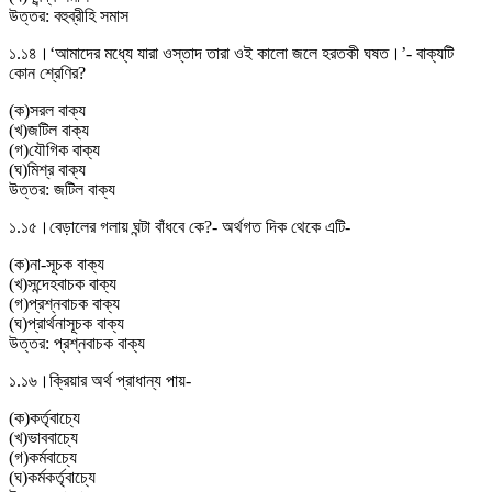
উত্তর:
বহুব্রীহি সমাস
১.১৪।
‘আমাদের মধ্যে যারা ওস্তাদ তারা ওই কালাে জলে হরতকী ঘষত।’- বাক্যটি
কোন শ্রেণির?
(
ক
)
সরল বাক্য
(
খ
)
জটিল বাক্য
(
গ
)
যৌগিক বাক্য
(
ঘ
)
মিশ্র বাক্য
উত্তর:
জটিল বাক্য
১.১৫।
বেড়ালের গলায় ঘন্টা বাঁধবে কে?- অর্থগত দিক থেকে এটি-
(
ক
)
না-সূচক বাক্য
(
খ
)
সন্দেহবাচক বাক্য
(
গ
)
প্রশ্নবাচক বাক্য
(
ঘ
)
প্রার্থনাসূচক বাক্য
উত্তর:
প্রশ্নবাচক বাক্য
১.১৬।
ক্রিয়ার অর্থ প্রাধান্য পায়-
(
ক
)
কর্তৃবাচ্যে
(
খ
)
ভাববাচ্যে
(
গ
)
কর্মবাচ্যে
(
ঘ
)
কর্মকর্তৃবাচ্যে