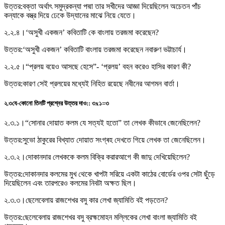
উত্তর:
বক্তা অর্থাৎ সমুদ্রকন্যা পদ্মা তার সখীদের আজ্ঞা দিয়েছিলেন অচেতন পাঁচ
কন্যাকে বস্ত্র দিয়ে ঢেকে উদ্যানের মাঝে নিয়ে যেতে।
২.২.৪।
‘অসুখী একজন’ কবিতাটি কে বাংলায় তরজমা করেছেন?
উত্তর:
‘অসুখী একজন’ কবিতাটি বাংলায় তরজমা করেছেন নবারুণ ভট্টাচার্য।
২.২.৫।
“প্রলয় বয়েও আসছে হেসে”- ‘প্রলয়’ বহন করেও হাসির কারণ কী?
উত্তর:
কারণ সেই প্রলয়ের মধ্যেই নিহিত রয়েছে নবীনের আগমন বার্তা।
২.৩
যে-কোনাে তিনটি প্রশ্নের উত্তর দাও:
:
৩x১=৩
২.৩.১।
“সােনার দোয়াত কলম যে সত্যই হতাে” তা লেখক কীভাবে জেনেছিলেন?
উত্তর:
সুভো ঠাকুরের বিখ্যাত দোয়াত সংগ্ৰহ দেখতে গিয়ে লেখক তা জেনেছিলেন।
২.৩.২।
দোকানদার লেখককে কলম বিক্রি করারআগে কী জাদু দেখিয়েছিলেন?
উত্তর:
দোকানদার কলমের মুখ থেকে খাপটা সরিয়ে একটা কাঠের বোর্ডের ওপর সেটা ছুঁড়ে
দিয়েছিলেন এবং তারপরেও কলমের নিবটা অক্ষত ছিল।
২.৩.৩।
ছেলেবেলায় রাজশেখর বসু কার লেখা জ্যামিতি বই পড়তেন?
উত্তর:
ছেলেবেলায় রাজশেখর বসু ব্রহ্মমোহন মল্লিকের লেখা বাংলা জ্যামিতি বই