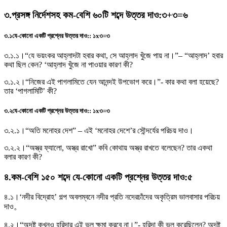
৩
.
প্রসঙ্গ নির্দেশসহ কম-বেশি ৬০টি শব্দে উত্তর দাও
:
৩+৩=৬
৩.১
যে-কোনাে একটি প্রশ্নের উত্তর দাও:
:
১x৩=৩
৩.১.১।
“যে ভয়ংকর আহ্লাদটা হবার কথা, সে আহ্লাদ খুঁজে পায় না।”– “আহ্লাদ’ হবার
কথা ছিল কেন? ‘আহ্লাদ খুঁজে না পাওয়ার কারণ কী?
৩.১.২।
“নিজের এই পাগলামিতে যেন আনন্দই উপভােগ করে।”- কার কথা বলা হয়েছে?
তার ‘পাগলামিটি’ কী?
৩.২
যে-কোনাে একটি প্রশ্নের উত্তর দাও:
:
১x৩=৩
৩.২.১।
“অতি মনােহর দেশ” – এই ‘মনােহর দেশে’র সৌন্দর্যের পরিচয় দাও।
৩.২.২।
“অস্ত্র ফ্যালাে, অস্ত্র রাখাে” কবি কোথায় অস্ত্র রাখতে বলেছেন? তার একথা
বলার কারণ কী?
৪
.
কম-বেশি ১৫০ শব্দে যে-কোনাে একটি প্রশ্নের উত্তর দাও
:
৫
৪.১।
‘নদীর বিদ্রোহ’ গল্প অবলম্বনে নদীর প্রতি নদেরচাঁদের অকৃত্রিম ভালবাসার পরিচয়
দাও。
৪.২।
“অদৃষ্ট কখনও হরিদার এই ভুল ক্ষমা করবে না।”- হরিদা কী ভুল করেছিলেন? অদৃষ্ট