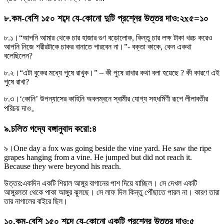
৮
.
কম-বেশি ১৫০ শব্দে যে-কোনাে দুটি প্রশ্নের উত্তর দাও
:
২x৫=১০
৮.১।
“আপনি আমার থেকে চার হাজার গুণ বড়ােলােক, কিন্তু চার লক্ষ টাকা খরচ করেও
আপনি নিজে শরীরটাকে চাকর বানাতে পারবেন না।”- বক্তা কাকে, কেন একথা
বলেছিলেন?
৮.২।
“এটা বুকের মধ্যে পুষে রাখুক।” – কী পুষে রাখার কথা বলা হয়েছে ? কী কারণে এই
পুষে রাখা?
৮.৩।
‘কোনি’ উপন্যাসের কাহিনি অবলম্বনে স্বামীর যােগ্য সহধর্মিণী রূপে লীলাবতীর
পরিচয় দাও。
৯
.
চলিত গদ্যে বঙ্গানুবাদ করাে
:
৪
৯।
One day a fox was going beside the vine yard. He saw the ripe
grapes hanging from a vine. He jumped but did not reach it.
Because they were beyond his reach.
উত্তর:
একদিন একটি শিয়াল আঙ্গুর বাগানের পাশ দিয়ে যাচ্ছিল। সে দেখল একটি
আঙ্গুরলতা থেকে পাকা আঙ্গুর ঝুলছে। সে লাফ দিল কিন্তু পৌঁছাতে পারল না। কারণ তারা
তার নাগালের বাইরে ছিল।
১০
.
কম-বেশি ১৫০ শব্দে যে-কোনাে একটি প্রশ্নের উত্তর দাও
:
৫