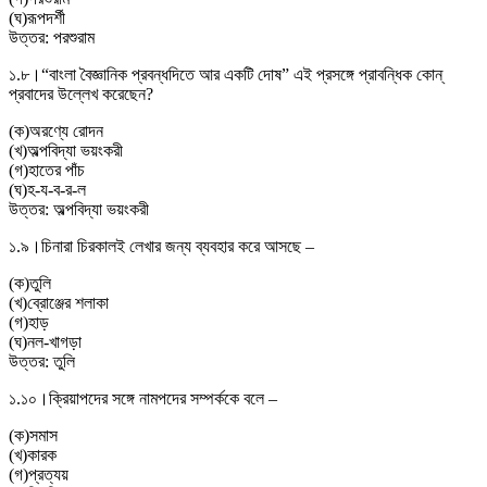
(
ঘ
)
রূপদর্শী
উত্তর:
পরশুরাম
১.৮।
“বাংলা বৈজ্ঞানিক প্রবন্ধদিতে আর একটি দোষ” এই প্রসঙ্গে প্রাবন্ধিক কোন্
প্রবাদের উল্লেখ করেছেন?
(
ক
)
অরণ্যে রােদন
(
খ
)
অল্পবিদ্যা ভয়ংকরী
(
গ
)
হাতের পাঁচ
(
ঘ
)
হ-য-ব-র-ল
উত্তর:
অল্পবিদ্যা ভয়ংকরী
১.৯।
চিনারা চিরকালই লেখার জন্য ব্যবহার করে আসছে –
(
ক
)
তুলি
(
খ
)
ব্রোঞ্জের শলাকা
(
গ
)
হাড়
(
ঘ
)
নল-খাগড়া
উত্তর:
তুলি
১.১০।
ক্রিয়াপদের সঙ্গে নামপদের সম্পর্ককে বলে –
(
ক
)
সমাস
(
খ
)
কারক
(
গ
)
প্রত্যয়