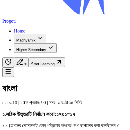
Progoti
Home
Madhyamik
Higher Secondary
ক
Start Learning
Navigation Menu
বাংলা
class-10
|
2019
পূর্ণমান:
90
| সময়:
৩ ঘণ্টা ১৫ মিনিট
১
.
সঠিক উত্তরটি নির্বাচন করাে
:
১৭x১=১৭
১.১।
তপনের মেসোমশাই কোন্ পত্রিকায় তপনের লেখা ছাপানাের কথা বলেছিলেন ?