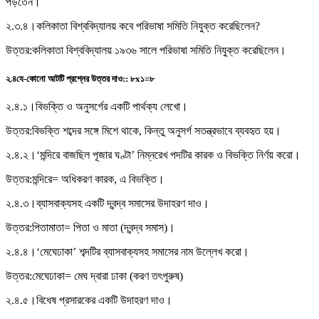
পড়তেন।
২.৩.৪।
কলিকাতা বিশ্ববিদ্যালয় কবে পরিভাষা সমিতি নিযুক্ত করেছিলেন?
উত্তর:
কলিকাতা বিশ্ববিদ্যালয় ১৯৩৬ সালে পরিভাষা সমিতি নিযুক্ত করেছিলেন।
২.৪
যে-কোনাে আটটি প্রশ্নের উত্তর দাও:
:
৮x১=৮
২.৪.১।
বিভক্তি ও অনুসর্গের একটি পার্থক্য লেখাে।
উত্তর:
বিভক্তি শব্দের সঙ্গে মিশে থাকে, কিন্তু অনুসর্গ সতন্ত্রভাবে ব্যবহৃত হয়।
২.৪.২।
‘মন্দিরে বাজছিল পূজার ঘণ্টা’ নিম্নরেখ পদটির কারক ও বিভক্তি নির্ণয় করাে।
উত্তর:
মন্দিরে= অধিকরণ কারক, এ বিভক্তি।
২.৪.৩।
ব্যাসবাক্যসহ একটি দ্বন্দ্ব সমাসের উদাহরণ দাও।
উত্তর:
পিতামাতা= পিতা ও মাতা (দ্বন্দ্ব সমাস)।
২.৪.৪।
‘মেঘেঢাকা’ শব্দটির ব্যাসবাক্যসহ সমাসের নাম উল্লেখ করাে।
উত্তর:
মেঘেঢাকা= মেঘ দ্বারা ঢাকা (করণ তৎপুরুষ)
২.৪.৫।
বিধেষ প্রসারকের একটি উদাহরণ দাও।