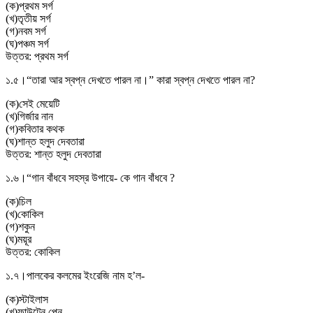
(
ক
)
প্রথম সর্গ
(
খ
)
তৃতীয় সর্গ
(
গ
)
নবম সর্গ
(
ঘ
)
পঞ্চম সর্গ
উত্তর:
প্রথম সর্গ
১.৫।
“তারা আর স্বপ্ন দেখতে পারল না।” কারা স্বপ্ন দেখতে পারল না?
(
ক
)
সেই মেয়েটি
(
খ
)
গির্জার নান
(
গ
)
কবিতার কথক
(
ঘ
)
শান্ত হলুদ দেবতারা
উত্তর:
শান্ত হলুদ দেবতারা
১.৬।
“গান বাঁধবে সহস্র উপায়ে- কে গান বাঁধবে ?
(
ক
)
চিল
(
খ
)
কোকিল
(
গ
)
শকুন
(
ঘ
)
ময়ূর
উত্তর:
কোকিল
১.৭।
পালকের কলমের ইংরেজি নাম হ’ল-
(
ক
)
স্টাইলাস
(
খ
)
ফাউন্টেন পেন