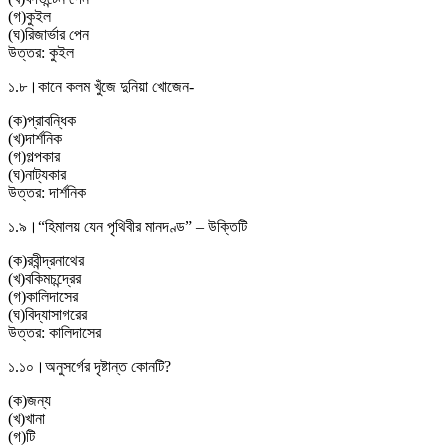
(
গ
)
কুইল
(
ঘ
)
রিজার্ভার পেন
উত্তর:
কুইল
১.৮।
কানে কলম খুঁজে দুনিয়া খোজেন-
(
ক
)
প্রাবন্ধিক
(
খ
)
দার্শনিক
(
গ
)
গল্পকার
(
ঘ
)
নাট্যকার
উত্তর:
দার্শনিক
১.৯।
“হিমালয় যেন পৃথিবীর মানদণ্ড” – উক্তিটি
(
ক
)
রবীন্দ্রনাথের
(
খ
)
বকিমচন্দ্রের
(
গ
)
কালিদাসের
(
ঘ
)
বিদ্যাসাগরের
উত্তর:
কালিদাসের
১.১০।
অনুসর্গের দৃষ্টান্ত কোনটি?
(
ক
)
জন্য
(
খ
)
খানা
(
গ
)
টি