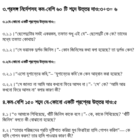
৩
.
প্রসঙ্গ নির্দেশসহ কম-বেশি ৬০ টি শব্দে উত্তর দাও
:
৩+৩= ৬
৩.১
যে-কোনাে একটি প্রশ্নের উত্তর দাও:
:
৩.১.১।
“ছেলেদুটোর সবই একরকম, তফাত শুধু এই যে”- ছেলেদুটি কে কে? তাদের
মধ্যে তফাত কোথায়?
৩.১.২।
“সে ভয়ানক দুর্লভ জিনিস।”- কোন জিনিসের কথা বলা হয়েছে? তা দুর্লভ কেন?
৩.২
যে-কোনাে একটি প্রশ্নের উত্তর দাও:
:
৩.২.১।
“এসাে যুগান্তের কবি,”– ‘যুগান্তের কবি’কে কেন আহ্বান করা হয়েছে?
৩.২.২।
“সে জানত না আমি আর কখনাে ফিরে আসব না।”- ‘সে’ কে? ‘আমি আর
কখনাে ফিরে আসব না’ বলার কারণ কী?
৪
.
কম-বেশি ১৫০ শব্দে যে-কোনাে একটি প্রশ্নের উত্তর দাও
:
৫
৪.১।
“ও আমাকে শিখিয়েছে, খাঁটি জিনিস কাকে বলে।”- কে, কাকে শিখিয়েছে? ‘খাঁটি
জিনিস’ বলতে কী বােঝানাে হয়েছে?
৪.২।
“তাহার পরিচ্ছদের প্রতি দৃষ্টিপাত করিয়া মুখ ফিরাইয়া হাসি গােপন করিল”— কে
হাসি গােপন করল? তার হাসি পাওয়ার কারণ কী?