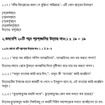
১.১৭।
‘নদীর বিদ্রোহের কারণ সে বুঝিতে পারিয়াছে’- এটি কোন বাচ্যের উদাহরণ
(
ক
)
কর্মবাচ্য
(
খ
)
ভাববাচ্য
(
গ
)
কর্তৃবাচ্য
(
ঘ
)
কর্মকর্তৃবাচ্য
উত্তর:
কর্তৃবাচ্য
২
.
কমবেশি ২০টি শব্দে প্রশ্নগুলির উত্তর দাও
:
১ x ১৯ = ১৯
২.১
যে-কোনাে ৪টি প্রশ্নের উত্তর দাও।
:
১ X ৪= ৪
২.১.১।
‘বড়াে ভয় করিতে লাগিল নদেরচাঁদের”- নদেরচাঁদের কেন ভয় করতে লাগল?
উত্তর:
ক্ষোভে রোষে উন্মত্ত জলরাশির দিকে দৃষ্টিপাত করে তার ভয় করতে লাগল।
২.১.২।
“অমৃত ফতােয়া জারি করে দিল,”- অমৃত কী ‘ফতােয়া’ জারি করেছিল?
উত্তর:
ঠিক ইসাবের মতো জামাটি না পেলে ও ইস্কুলে যাবে না, এই ফতোয়া জারি করেছিল
অমৃত।
২.১.৩।
“বুড়ােমানুষের কথাটা শুনো”- বুড়ােমানুষের কোন কথা শুনতে বলা হয়েছে?
উত্তর:
বুড়োমানুষ অর্থাৎ নিমাইবাবু যে কথাটি গিরিশ মহাপাত্রকে শুনতে বলেছিলেন তা হল-