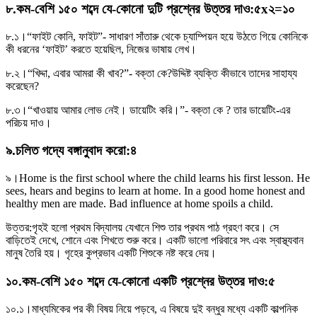
৮
.
কম-বেশি ১৫০ শব্দে যে-কোনাে দুটি প্রশ্নের উত্তর দাও
:
৫x২=১০
৮.১।
“ফাইট কোনি, ফাইট”- সাধারণ সাঁতারু থেকে চ্যাম্পিয়ন হয়ে উঠতে গিয়ে কোনিকে
কী ধরনের ‘ফাইট’ করতে হয়েছিল, নিজের ভাষায় লেখ।
৮.২।
“খিদ্দা, এবার আমরা কী খাব?”- বক্তা কে?উদ্দিষ্ট ব্যক্তি কীভাবে তাদের সাহায্য
করেছেন?
৮.৩।
“খাওয়ায় আমার লােভ নেই। ডায়েটিং করি।”- বক্তা কে ? তার ডায়েটিং-এর
পরিচয় দাও।
৯
.
চলিত গদ্যে বঙ্গানুবাদ করাে
:
৪
৯।
Home is the first school where the child learns his first lesson. He
sees, hears and begins to learn at home. In a good home honest and
healthy men are made. Bad influence at home spoils a child.
উত্তর:
গৃহই হলো প্রথম বিদ্যালয় যেখানে শিশু তার প্রথম পাঠ গ্রহণ করে। সে
বাড়িতেই দেখে, শোনে এবং শিখতে শুরু করে। একটি ভালো পরিবারে সৎ এবং স্বাস্থ্যবান
মানুষ তৈরি হয়। গৃহের কুপ্রভাব একটি শিশুকে নষ্ট করে দেয়।
১০
.
কম-বেশি ১৫০ শব্দে যে-কোনাে একটি প্রশ্নের উত্তর দাও
:
৫
১০.১।
মাধ্যমিকের পর কী বিষয় নিয়ে পড়বে, এ বিষয়ে দুই বন্ধুর মধ্যে একটি কাল্পনিক