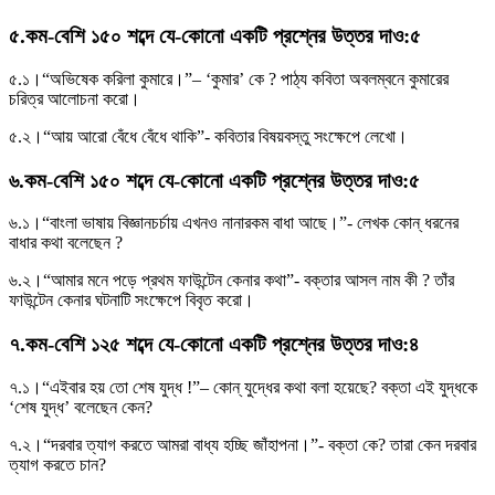
৫
.
কম-বেশি ১৫০ শব্দে যে-কোনাে একটি প্রশ্নের উত্তর দাও
:
৫
৫.১।
“অভিষেক করিলা কুমারে।”– ‘কুমার’ কে ? পাঠ্য কবিতা অবলম্বনে কুমারের
চরিত্র আলােচনা করাে।
৫.২।
“আয় আরাে বেঁধে বেঁধে থাকি”- কবিতার বিষয়বস্তু সংক্ষেপে লেখাে।
৬
.
কম-বেশি ১৫০ শব্দে যে-কোনাে একটি প্রশ্নের উত্তর দাও
:
৫
৬.১।
“বাংলা ভাষায় বিজ্ঞানচর্চায় এখনও নানারকম বাধা আছে।”- লেখক কোন্ ধরনের
বাধার কথা বলেছেন ?
৬.২।
“আমার মনে পড়ে প্রথম ফাউন্টেন কেনার কথা”- বক্তার আসল নাম কী ? তাঁর
ফাউন্টেন কেনার ঘটনাটি সংক্ষেপে বিবৃত করাে।
৭
.
কম-বেশি ১২৫ শব্দে যে-কোনাে একটি প্রশ্নের উত্তর দাও
:
৪
৭.১।
“এইবার হয় তাে শেষ যুদ্ধ !”– কোন্ যুদ্ধের কথা বলা হয়েছে? বক্তা এই যুদ্ধকে
‘শেষ যুদ্ধ’ বলেছেন কেন?
৭.২।
“দরবার ত্যাগ করতে আমরা বাধ্য হচ্ছি জাঁহাপনা।”- বক্তা কে? তারা কেন দরবার
ত্যাগ করতে চান?