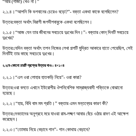
“আর (গাঁজা) খেও না।”
২.১.৪।
“আপনি কি ভগবানের চেয়েও বড়াে?”- বক্তা একথা কাকে বলেছিলেন?
উত্তর:
বক্তা অর্থাৎ বিরাগী জগদীশবাবুকে একথা বলেছিলেন।
২.১.৫।
“আজ যেন তার জীবনের সবচেয়ে দুঃখের দিন।”- বক্তার কোন্ দিনটি সবচেয়ে
দুঃখের?
উত্তর:
যেদিন বক্তা অর্থাৎ তপন নিজের লেখা গল্পটি মুদ্রিত আকারে হাতে পেয়েছিল, সেই
দিনটিই তার কাছে সবচেয়ে দুঃখের।
২.২
যে-কোনাে চারটি প্রশ্নের উত্তর দাও:
:
৪×১=৪
২.২.১।
“এল ওরা লােহার হাতকড়ি নিয়ে”- ওরা কারা?
উত্তর:
ওরা বলতে এখানে ইউরোপীয় ঔপনিবেশিক সাম্রাজ্যবাদী শক্তিকে বোঝানো
হয়েছে।
২.২.২।
“হায়, বিধি বাম মম প্রতি।” বক্তার এমন মন্তব্যের কারণ কী?
উত্তর:
দেবতাদের অনুগ্রহে মরে যাওয়া রাম-লক্ষ্মণ আবার বেঁচে ওঠায় রাবণ এই আক্ষেপ
করেছেন।
২.২.৩।
“তােমায় নিয়ে বেড়াবে গান”- গান কোথায় বেড়াবে?