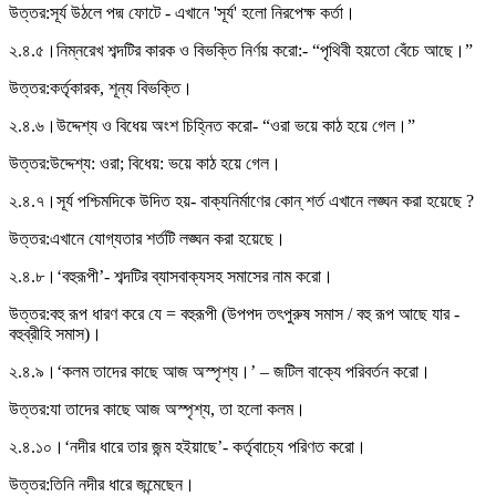
উত্তর:
সূর্য উঠলে পদ্ম ফোটে - এখানে 'সূর্য' হলো নিরপেক্ষ কর্তা।
২.৪.৫।
নিম্নরেখ শব্দটির কারক ও বিভক্তি নির্ণয় করাে:- “পৃথিবী হয়তাে বেঁচে আছে।”
উত্তর:
কর্তৃকারক, শূন্য বিভক্তি।
২.৪.৬।
উদ্দেশ্য ও বিধেয় অংশ চিহ্নিত করাে- “ওরা ভয়ে কাঠ হয়ে গেল।”
উত্তর:
উদ্দেশ্য: ওরা; বিধেয়: ভয়ে কাঠ হয়ে গেল।
২.৪.৭।
সূর্য পশ্চিমদিকে উদিত হয়- বাক্যনির্মাণের কোন্ শর্ত এখানে লঙ্ঘন করা হয়েছে ?
উত্তর:
এখানে যোগ্যতার শর্তটি লঙ্ঘন করা হয়েছে।
২.৪.৮।
‘বহুরূপী’- শব্দটির ব্যাসবাক্যসহ সমাসের নাম করাে।
উত্তর:
বহু রূপ ধারণ করে যে = বহুরূপী (উপপদ তৎপুরুষ সমাস / বহু রূপ আছে যার -
বহুব্রীহি সমাস)।
২.৪.৯।
‘কলম তাদের কাছে আজ অস্পৃশ্য।’ – জটিল বাক্যে পরিবর্তন করাে।
উত্তর:
যা তাদের কাছে আজ অস্পৃশ্য, তা হলো কলম।
২.৪.১০।
‘নদীর ধারে তার জন্ম হইয়াছে’- কর্তৃবাচ্যে পরিণত করাে।
উত্তর:
তিনি নদীর ধারে জন্মেছেন।