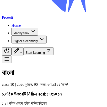
Progoti
Home
Madhyamik
Higher Secondary
ক
Start Learning
Navigation Menu
বাংলা
class-10
|
2020
পূর্ণমান:
90
| সময়:
৩ ঘণ্টা ১৫ মিনিট
১
.
সঠিক উত্তরটি নির্বাচন করাে
:
১৭x১=১৭
১.১।
পুলিশ সেজে হরিদা দাঁড়িয়েছিলেন-