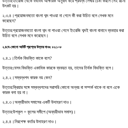
উত্তর:
ইংরেজি থেকে যথাযথ আক্ষরিক অনুবাদ করে প্রবন্ধ লেখার চেষ্টা করলে সেই রচনা
উৎকট হয়।
২.৩.৪।
প্রয়ােজনমতাে বাংলা শব্দ পাওয়া না গেলে কী করা উচিত বলে লেখক মনে
করেছেন?
উত্তর:
প্রয়ােজনমতাে বাংলা শব্দ না পাওয়া গেলে ইংরেজি শব্দই বাংলা বানানে ব্যবহার করা
উচিত বলে লেখক মনে করেছেন।
২.৪
যে-কোনাে আটটি প্রশ্নের উত্তর দাওঃ
:
৮x১=৮
২.৪.১।
তির্যক বিভক্তি কাকে বলে?
উত্তর:
যেসব বিভক্তি একাধিক কারকে ব্যবহৃত হয়, তাদের তির্যক বিভক্তি বলে।
২.৪.২।
সম্বন্ধপদ কারক নয় কেন?
উত্তর:
ক্রিয়ার সঙ্গে সম্বন্ধপদের সরাসরি কোনো অন্বয় বা সম্পর্ক থাকে না বলে একে
কারক বলা হয় না।
২.৪.৩।
অব্যয়ীভাব সমাসের একটি উদাহরণ দাও।
উত্তর:
উপকূল = কূলের সমীপে (অব্যয়ীভাব সমাস)।
২.৪.৪।
নিরপেক্ষ কর্তার উদাহরণ দাও।