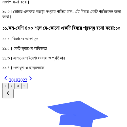
সংলাপ রচনা করাে।
১০.২।
তােমার এলাকায় অরণ্য সপ্তাহ পালিত হ’ল- এই বিষয়ে একটি প্রতিবেদন রচনা
করাে।
১১
.
কম-বেশি ৪০০ শব্দে যে-কোনাে একটি বিষয়ে প্রবন্ধ রচনা করাে
:
১০
১১.১।
বিজ্ঞানের ভালাে মন্দ
১১.২।
একটি ভ্রমণের অভিজ্ঞতা
১১.৩।
আমাদের পরিবেশঃ সমস্যা ও প্রতিকার
১১.৪।
খেলাধুলা ও ছাত্রসমাজ
2019
2022
১
২
৩
৪