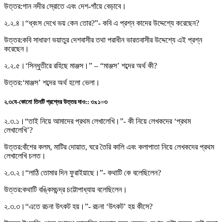
উত্তর:
গান নদীর স্রোতে এবং দেশ-গাঁয়ে বেড়াবে।
২.২.৪।
“ধ্বংস দেখে ভয় কেন তাের?”- কবি এ প্রশ্ন কাদের উদ্দেশ্যে করেছেন?
উত্তর:
কবি সাধারণ ভয়াতুর দেশবাসীর তথা পরাধীন ভারতবাসীর উদ্দেশ্যে এই প্রশ্ন
করেছেন।
২.২.৫।
‘সিন্ধুতীরে রহিছে মাঞ্জস।” – “মাঞ্জস’ শব্দের অর্থ কী?
উত্তর:
‘মাঞ্জস’ শব্দের অর্থ হলো ভেলা।
২.৩
যে-কোনাে তিনটি প্রশ্নের উত্তর দাও:
:
৩x১=৩
২.৩.১।
“তাই নিয়ে আমাদের প্রথম লেখালেখি।”- কী নিয়ে লেখকদের ‘প্রথম
লেখালেখি’?
উত্তর:
বাঁশের কলম, মাটির দোয়াত, ঘরে তৈরি কালি এবং কলাপাতা নিয়ে লেখকদের প্রথম
লেখালেখি চলত।
২.৩.২।
“লাঠি তােমার দিন ফুরাইয়াছে।”- কথাটি কে বলেছিলেন?
উত্তর:
কথাটি বঙ্কিমচন্দ্র চট্টোপাধ্যায় বলেছিলেন।
২.৩.৩।
“এতে রচনা উৎকট হয়।”- রচনা ‘উৎকট’ হয় কীসে?