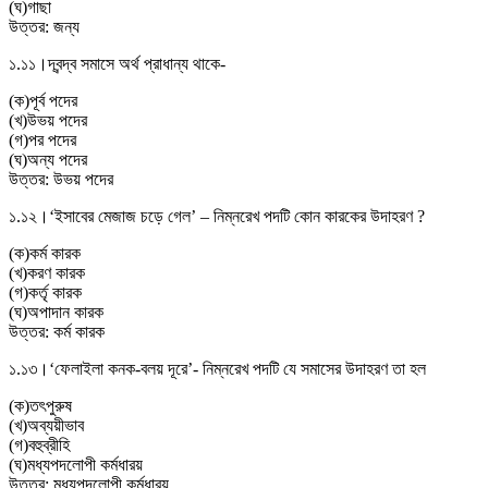
(
ঘ
)
গাছা
উত্তর:
জন্য
১.১১।
দ্বন্দ্ব সমাসে অর্থ প্রাধান্য থাকে-
(
ক
)
পূর্ব পদের
(
খ
)
উভয় পদের
(
গ
)
পর পদের
(
ঘ
)
অন্য পদের
উত্তর:
উভয় পদের
১.১২।
‘ইসাবের মেজাজ চড়ে গেল’ – নিম্নরেখ পদটি কোন কারকের উদাহরণ ?
(
ক
)
কর্ম কারক
(
খ
)
করণ কারক
(
গ
)
কর্তৃ কারক
(
ঘ
)
অপাদান কারক
উত্তর:
কর্ম কারক
১.১৩।
‘ফেলাইলা কনক-বলয় দূরে’- নিম্নরেখ পদটি যে সমাসের উদাহরণ তা হল
(
ক
)
তৎপুরুষ
(
খ
)
অব্যয়ীভাব
(
গ
)
বহুব্রীহি
(
ঘ
)
মধ্যপদলােপী কর্মধারয়
উত্তর:
মধ্যপদলােপী কর্মধারয়