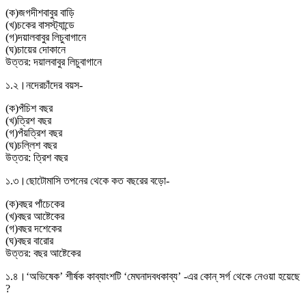
(
ক
)
জগদীশবাবুর বাড়ি
(
খ
)
চকের বাসস্ট্যান্ডে
(
গ
)
দয়ালবাবুর লিচুবাগানে
(
ঘ
)
চায়ের দোকানে
উত্তর:
দয়ালবাবুর লিচুবাগানে
১.২।
নদেরচাঁদের বয়স-
(
ক
)
পঁচিশ বছর
(
খ
)
ত্রিশ বছর
(
গ
)
পঁয়ত্রিশ বছর
(
ঘ
)
চল্লিশ বছর
উত্তর:
ত্রিশ বছর
১.৩।
ছােটোমাসি তপনের থেকে কত বছরের বড়াে-
(
ক
)
বছর পাঁচেকের
(
খ
)
বছর আষ্টেকের
(
গ
)
বছর দশেকের
(
ঘ
)
বছর বারাের
উত্তর:
বছর আষ্টেকের
১.৪।
‘অভিষেক’ শীর্ষক কাব্যাংশটি ‘মেঘনাদবধকাব্য’ -এর কোন্ সর্গ থেকে নেওয়া হয়েছে
?