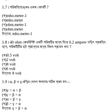
1.7।
পরিবাহিতাঙ্কের একক কোনটি ?
(
ক
)
mho.metre-1
(
খ
)
mho.metre
(
গ
)
ohm.metre-1
(
ঘ
)
ohm.metre
উত্তর:
mho.metre-1
1.8।
40 ohm রোধবিশিষ্ট একটি পরিবাহীর মধ্যে দিয়ে 0.2 ampere তড়িৎ প্রবাহিত
হলে, পরিবাহীটির দুই প্রান্তের মধ্যে বিভব প্রভেদ কত ?
(
ক
)
0.5 volt
(
খ
)
2 volt
(
গ
)
8 volt
(
ঘ
)
6 volt
উত্তর:
8 volt
1.9।
α, β ও γ-রশ্মির ভেদন ক্ষমতার সঠিক ক্রম হল—
(
ক
)
γ > α > β
(
খ
)
γ > β > α
(
গ
)
α > β > γ
(
ঘ
)
β > γ > α
উত্তর:
γ > β > α