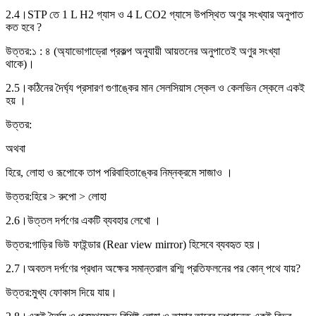
2.4।
STP তে 1 L H2 গ্যাস ও 4 L CO2 গ্যাসে উপস্থিত অণুর সংখ্যার অনুপাত
কত হবে ?
উত্তর:
১ : ৪ (অ্যাভোগাড্রো প্রকল্প অনুযায়ী আয়তনের অনুপাতেই অণুর সংখ্যা
থাকে)।
2.5।
কঠিনের দৈর্ঘ্য প্রসারণ গুণাঙ্কের মান সেলসিয়াস স্কেল ও কেলভিন স্কেলে একই
হয় ।
উত্তর:
অথবা
হিরে, লোহা ও রূপোকে তাপ পরিবাহিতাঙ্কের নিম্নক্রমে সাজাও ।
উত্তর:
হিরে > রুপো > লোহা
2.6।
উত্তল দর্পণের একটি ব্যবহার লেখো ।
উত্তর:
গাড়ির ভিউ ফাইন্ডার (Rear view mirror) হিসেবে ব্যবহৃত হয়।
2.7।
অবতল দর্পণের প্রধান অক্ষের সমান্তরাল রশ্মি প্রতিফলনের পর কোন্ পথে যায়?
উত্তর:
মুখ্য ফোকাস দিয়ে যায়।