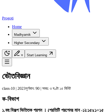
Progoti
Home
Madhyamik
Higher Secondary
ক
Start Learning
Navigation Menu
ভৌতবিজ্ঞান
class-10
|
2023
পূর্ণমান:
90
| সময়:
৩ ঘণ্টা ১৫ মিনিট
ক-বিভাগ
১
.
বহু বিকল্প ভিত্তিক প্রশ্ন । (প্রতিটি প্রশ্নের মান -১)
:
১৫x১=১৫