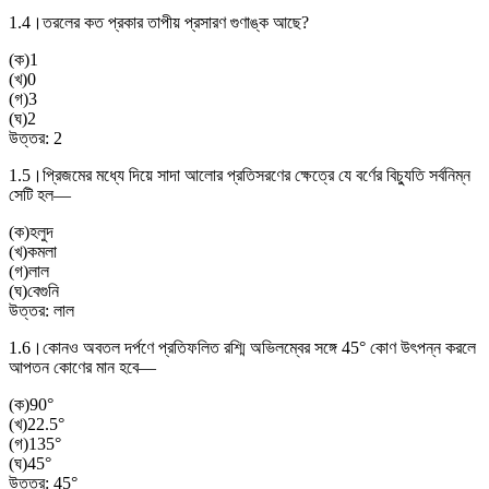
1.4।
তরলের কত প্রকার তাপীয় প্রসারণ গুণাঙ্ক আছে?
(
ক
)
1
(
খ
)
0
(
গ
)
3
(
ঘ
)
2
উত্তর:
2
1.5।
প্রিজমের মধ্যে দিয়ে সাদা আলোর প্রতিসরণের ক্ষেত্রে যে বর্ণের বিচ্যুতি সর্বনিম্ন
সেটি হল—
(
ক
)
হলুদ
(
খ
)
কমলা
(
গ
)
লাল
(
ঘ
)
বেগুনি
উত্তর:
লাল
1.6।
কোনও অবতল দর্পণে প্রতিফলিত রশ্মি অভিলম্বের সঙ্গে 45° কোণ উৎপন্ন করলে
আপতন কোণের মান হবে—
(
ক
)
90°
(
খ
)
22.5°
(
গ
)
135°
(
ঘ
)
45°
উত্তর:
45°