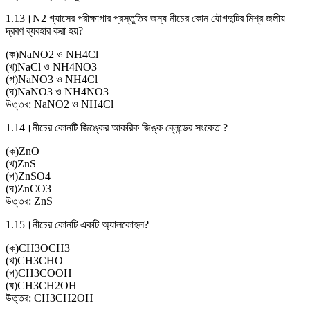
1.13।
N2 গ্যাসের পরীক্ষাগার প্রস্তুতির জন্য নীচের কোন যৌগদুটির মিশ্র জলীয়
দ্রবণ ব্যবহার করা হয়?
(
ক
)
NaNO2 ও NH4Cl
(
খ
)
NaCl ও NH4NO3
(
গ
)
NaNO3 ও NH4Cl
(
ঘ
)
NaNO3 ও NH4NO3
উত্তর:
NaNO2 ও NH4Cl
1.14।
নীচের কোনটি জিঙ্কের আকরিক জিঙ্ক ব্লেন্ডের সংকেত ?
(
ক
)
ZnO
(
খ
)
ZnS
(
গ
)
ZnSO4
(
ঘ
)
ZnCO3
উত্তর:
ZnS
1.15।
নীচের কোনটি একটি অ্যালকোহল?
(
ক
)
CH3OCH3
(
খ
)
CH3CHO
(
গ
)
CH3COOH
(
ঘ
)
CH3CH2OH
উত্তর:
CH3CH2OH