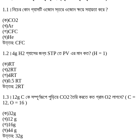
1.1।
নিচের কোন গ্যাসটি ওজোন স্তরে ওজোন ক্ষয়ে সহায়তা করে ?
(
ক
)
CO2
(
খ
)
Ar
(
গ
)
CFC
(
ঘ
)
He
উত্তর:
CFC
1.2।
4g H2 গ্যাসের জন্য STP তে PV এর মান কত? (H = 1)
(
ক
)
RT
(
খ
)
2RT
(
গ
)
4RT
(
ঘ
)
0.5 RT
উত্তর:
2RT
1.3।
12g C কে সম্পূর্ণরূপে পুড়িয়ে CO2 তৈরি করতে কত গ্রাম O2 লাগবে? ( C =
12, O = 16 )
(
ক
)
32g
(
খ
)
12 g
(
গ
)
16g
(
ঘ
)
44 g
উত্তর:
32g