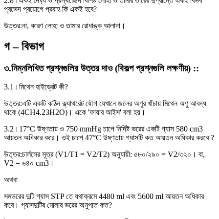
2.8।
একই দৈর্ঘ্য ও প্রস্থচ্ছেদ বিশিষ্ট লোহা ও তামার তারের দুপ্রান্তে একই বিভব
প্রভেদ প্রয়োগে প্রবাহ কি একই হবে?
উত্তর:
না, কারণ লোহা ও তামার রোধাঙ্ক আলাদা।
গ – বিভাগ
৩
.
নিম্নলিখিত প্রশ্নগুলির উত্তর দাও (বিকল্প প্রশ্নগুলি লক্ষণীয়) :
:
3.1।
মিথেন হাইড্রেট কী?
উত্তর:
এটি একটি কঠিন ক্ল্যাথরেট যৌগ যেখানে জলের অণুর খাঁচায় মিথেন অণু আবদ্ধ
থাকে (4CH4.23H2O)। একে 'ফায়ার আইস' বলা হয়।
3.2।
17°C উষ্ণতায় ও 750 mmHg চাপে নির্দিষ্ট ভরের একটি গ্যাস 580 cm3
আয়তন অধিকার করে। ওই চাপে 47°C উষ্ণতায় গ্যাসটি কত আয়তন অধিকার করবে ?
উত্তর:
চার্লসের সূত্র (V1/T1 = V2/T2) অনুযায়ী: ৫৮০/২৯০ = V2/৩২০। বা,
V2 = ৬৪০ cm3।
অথবা
সমভরের দুটি গ্যাস STP তে যথাক্রমে 4480 ml এবং 5600 ml আয়তন অধিকার
করে। গ্যাসদুটির মোলার ভরের অনুপাত কত?