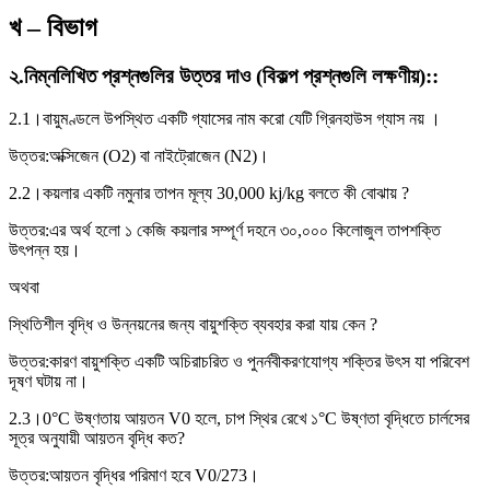
খ – বিভাগ
২
.
নিম্নলিখিত প্রশ্নগুলির উত্তর দাও (বিকল্প প্রশ্নগুলি লক্ষণীয়):
:
2.1।
বায়ুমণ্ডলে উপস্থিত একটি গ্যাসের নাম করো যেটি গ্রিনহাউস গ্যাস নয় ।
উত্তর:
অক্সিজেন (O2) বা নাইট্রোজেন (N2)।
2.2।
কয়লার একটি নমুনার তাপন মূল্য 30,000 kj/kg বলতে কী বোঝায় ?
উত্তর:
এর অর্থ হলো ১ কেজি কয়লার সম্পূর্ণ দহনে ৩০,০০০ কিলোজুল তাপশক্তি
উৎপন্ন হয়।
অথবা
স্থিতিশীল বৃদ্ধি ও উন্নয়নের জন্য বায়ুশক্তি ব্যবহার করা যায় কেন ?
উত্তর:
কারণ বায়ুশক্তি একটি অচিরাচরিত ও পুনর্নবীকরণযোগ্য শক্তির উৎস যা পরিবেশ
দূষণ ঘটায় না।
2.3।
0°C উষ্ণতায় আয়তন V0 হলে, চাপ স্থির রেখে ১°C উষ্ণতা বৃদ্ধিতে চার্লসের
সূত্র অনুযায়ী আয়তন বৃদ্ধি কত?
উত্তর:
আয়তন বৃদ্ধির পরিমাণ হবে V0/273।