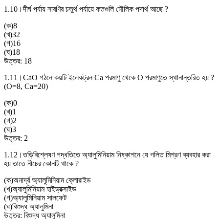
1.10।
দীর্ঘ পর্যায় সারণির চতুর্থ পর্যায়ে কতগুলি মৌলিক পদার্থ আছে ?
(
ক
)
8
(
খ
)
32
(
গ
)
16
(
ঘ
)
18
উত্তর:
18
1.11।
CaO গঠনে কয়টি ইলেকট্রন Ca পরমাণু থেকে O পরমাণুতে স্থানান্তরিত হয় ?
(O=8, Ca=20)
(
ক
)
0
(
খ
)
1
(
গ
)
2
(
ঘ
)
3
উত্তর:
2
1.12।
তড়িবিশ্লেষণ পদ্ধতিতে অ্যালুমিনিয়াম নিষ্কাশনে যে গলিত মিশ্রণ ব্যবহার করা
হয় তাতে নীচের কোনটি থাকে ?
(
ক
)
অনার্দ্র অ্যালুমিনিয়াম ক্লোরাইড
(
খ
)
অ্যালুমিনিয়াম হাইড্রক্সাইড
(
গ
)
অ্যালুমিনিয়াম সালফেট
(
ঘ
)
বিশুদ্ধ অ্যালুমিনা
উত্তর:
বিশুদ্ধ অ্যালুমিনা