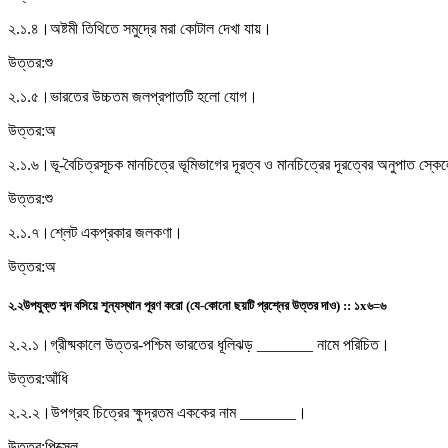
২.১.৪।
অষ্টমী তিথিতে সমুদ্রে মরা কোটাল দেখা যায়।
উত্তর:
শু
২.১.৫।
ভারতের উচ্চতম জলপ্রপাতটি হলো যোগ।
উত্তর:
অ
২.১.৬।
ভূ-বৈচিত্রসূচক মানচিত্রে ভূমিভাগের দূরত্ব ও মানচিত্রের দূরত্বের অনুপাত স্কেলে
উত্তর:
শু
২.১.৭।
শ্লেট একপ্রকার জলকণা।
উত্তর:
অ
২.২
উপযুক্ত শব্দ বসিয়ে শূন্যস্থান পূরণ করো (যে-কোনো ছয়টি প্রশ্নের উত্তর দাও) :
:
১x৬=৬
২.২.১।
গ্রীষ্মকালে উত্তর-পশ্চিম ভারতের ধূলিঝড় _______ নামে পরিচিত।
উত্তর:
আঁধি
২.২.২।
উপগ্রহ চিত্রের ক্ষুদ্রতম এককের নাম _______।
উত্তর:
পিক্সেল