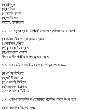
(
ক
)
টাইফুন
(
খ
)
টর্নেডো
(
গ
)
উইলি-উইলি
(
ঘ
)
হ্যারিকেন
উত্তর:
হ্যারিকেন
১.৫।
যে সমুদ্রস্রোত হিমপ্রাচীর বরাবর প্রবাহিত হয় তা হলো—
(
ক
)
উপসাগরীয় ও ল্যাব্রাডর স্রোত
(
খ
)
ব্রাজিল স্রোত
(
গ
)
কুয়োরোশিয় স্রোত
(
ঘ
)
বেনগুয়েলা স্রোত
উত্তর:
উপসাগরীয় ও ল্যাব্রাডর স্রোত
১.৬।
মরা কোটাল সংঘটিত হয় শুক্ল ও কৃষ্ণপক্ষের—
(
ক
)
পূর্ণিমা তিথিতে
(
খ
)
অষ্টমী তিথিতে
(
গ
)
একাদশী তিথিতে
(
ঘ
)
অমাবস্যা তিথিতে
উত্তর:
অষ্টমী তিথিতে
১.৭।
রেডিওঅ্যাকটিভ বা তেজস্ক্রিয় বর্জ্যের প্রধান উৎস হলো—
(
ক
)
পারমাণবিক বিদ্যুৎ কেন্দ্র