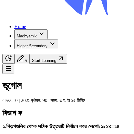
Home
Madhyamik
Higher Secondary
ক
Start Learning
Navigation Menu
ভূগোল
class-10
|
2025
পূর্ণমান:
90
| সময়:
৩ ঘণ্টা ১৫ মিনিট
বিভাগ ক
১
.
বিকল্পগুলির থেকে সঠিক উত্তরটি নির্বাচন করে লেখো
:
১x১৪=১৪