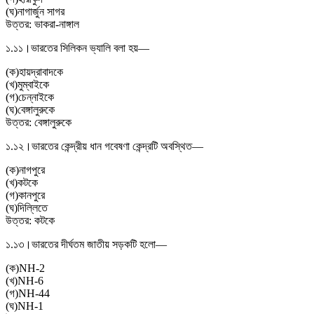
(
ঘ
)
নাগার্জুন সাগর
উত্তর:
ভাকরা-নাঙ্গাল
১.১১।
ভারতের সিলিকন ভ্যালি বলা হয়—
(
ক
)
হায়দ্রাবাদকে
(
খ
)
মুম্বাইকে
(
গ
)
চেন্নাইকে
(
ঘ
)
বেঙ্গালুরুকে
উত্তর:
বেঙ্গালুরুকে
১.১২।
ভারতের কেন্দ্রীয় ধান গবেষণা কেন্দ্রটি অবস্থিত—
(
ক
)
নাগপুরে
(
খ
)
কটকে
(
গ
)
কানপুরে
(
ঘ
)
দিল্লিতে
উত্তর:
কটকে
১.১৩।
ভারতের দীর্ঘতম জাতীয় সড়কটি হলো—
(
ক
)
NH-2
(
খ
)
NH-6
(
গ
)
NH-44
(
ঘ
)
NH-1