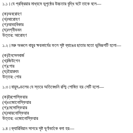
১.১।
যে প্রক্রিয়ার মাধ্যমে ভূপৃষ্ঠের উচ্চতার বৃদ্ধি ঘটে তাকে বলে—
(
ক
)
অবরোহণ
(
খ
)
আরোহণ
(
গ
)
আবহবিকার
(
ঘ
)
নগ্নীভবন
উত্তর:
আরোহণ
১.২।
মরু অঞ্চলে বায়ুর ক্ষয়কার্যের ফলে সৃষ্ট ব্যাঙের ছাতার মতো ভূমিরূপটি হলো—
(
ক
)
ইনসেলবার্জ
(
খ
)
জিউগেন
(
গ
)
গোর
(
ঘ
)
ইয়ারদাং
উত্তর:
গোর
১.৩।
বায়ুমণ্ডলের যে স্তরে অতিবেগুনি রশ্মি শোষিত হয় সেটি হলো—
(
ক
)
ট্রপোস্ফিয়ার
(
খ
)
ওজোনোস্ফিয়ার
(
গ
)
মেসোস্ফিয়ার
(
ঘ
)
আয়নোস্ফিয়ার
উত্তর:
ওজোনোস্ফিয়ার
১.৪।
ক্যারিবিয়ান সাগরে সৃষ্ট ঘূর্ণাবর্তকে বলা হয়—