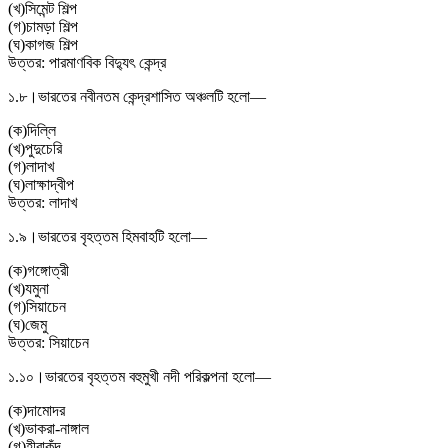
(
খ
)
সিমেন্ট শিল্প
(
গ
)
চামড়া শিল্প
(
ঘ
)
কাগজ শিল্প
উত্তর:
পারমাণবিক বিদ্যুৎ কেন্দ্র
১.৮।
ভারতের নবীনতম কেন্দ্রশাসিত অঞ্চলটি হলো—
(
ক
)
দিল্লি
(
খ
)
পুদুচেরি
(
গ
)
লাদাখ
(
ঘ
)
লাক্ষাদ্বীপ
উত্তর:
লাদাখ
১.৯।
ভারতের বৃহত্তম হিমবাহটি হলো—
(
ক
)
গঙ্গোত্রী
(
খ
)
যমুনা
(
গ
)
সিয়াচেন
(
ঘ
)
জেমু
উত্তর:
সিয়াচেন
১.১০।
ভারতের বৃহত্তম বহুমুখী নদী পরিকল্পনা হলো—
(
ক
)
দামোদর
(
খ
)
ভাকরা-নাঙ্গাল
(
গ
)
হীরাকুঁদ