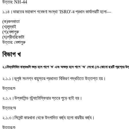
উত্তর:
NH-44
১.১৪।
ভারতের মহাকাশ গবেষণা সংস্থা 'ISRO'-র প্রধান কার্যালয়টি হলো—
(
ক
)
কলকাতা
(
খ
)
মুম্বাই
(
গ
)
বেঙ্গালুরু
(
ঘ
)
শ্রীহরিকোটা
উত্তর:
বেঙ্গালুরু
বিভাগ খ
২.১
নিম্নলিখিত বাক্যগুলি শুদ্ধ হলে পাশে 'শু' এবং অশুদ্ধ হলে পাশে 'অ' লেখো (যে-কোনো ছয়টি প্রশ্নের উত
২.১.১।
ভূপৃষ্ঠ সংলগ্ন বায়ুস্তর প্রধানত বিকিরণ পদ্ধতিতে উত্তপ্ত হয়।
উত্তর:
শু
২.১.২।
উল্কাপিন্ড স্ট্র্যাটোস্ফিয়ার স্তরে পুড়ে ছাই হয়।
উত্তর:
অ
২.১.৩।
সিমেন্ট কারখানা থেকে উৎপাদিত বর্জ্য হলো বায়বীয় বর্জ্য।
উত্তর:
শু