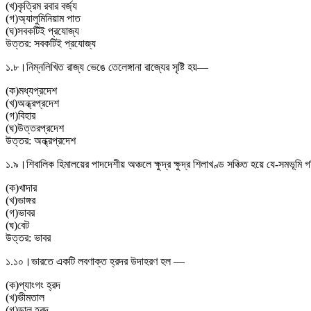
(
খ
)
কৃত্রিম রবার বর্জ্য
(
গ
)
অ্যালুমিনিয়াম পাত
(
ঘ
)
সবকটিই প্রযোজ্য
উত্তর:
সবকটিই প্রযোজ্য
১.৮।
নিম্নলিখিত রাজ্য ভেঙে তেলেঙ্গানা রাজ্যের সৃষ্টি হয়—
(
ক
)
মধ্যপ্রদেশ
(
খ
)
অন্ধ্রপ্রদেশ
(
গ
)
বিহার
(
ঘ
)
উত্তরপ্রদেশ
উত্তর:
অন্ধ্রপ্রদেশ
১.৯।
শিবালিক হিমালয়ের পাদদেশীয় অঞ্চলে ক্ষুদ্র ক্ষুদ্র শিলাখণ্ড সঞ্চিত হয়ে যে-সমভূ
(
ক
)
খাদার
(
খ
)
ভাঙ্গর
(
গ
)
ভাবর
(
ঘ
)
বেট
উত্তর:
ভাবর
১.১০।
ভারতে একটি লবণাক্ত হ্রদর উদাহরণ হল —
(
ক
)
প্যাংগং হ্রদ
(
খ
)
ভীমতাল
(
গ
)
ডাল হ্রদ