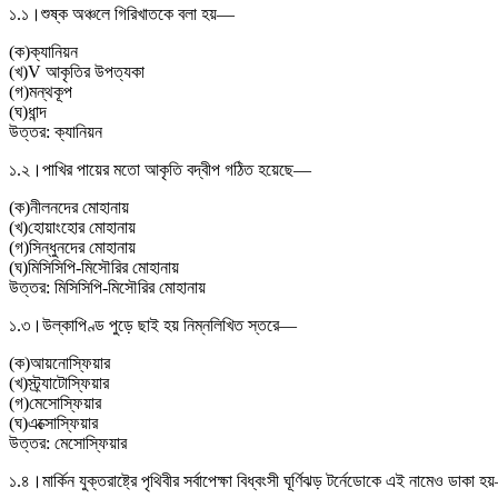
১.১।
শুষ্ক অঞ্চলে গিরিখাতকে বলা হয়—
(
ক
)
ক্যানিয়ন
(
খ
)
V আকৃতির উপত্যকা
(
গ
)
মন্থকূপ
(
ঘ
)
ধান্দ
উত্তর:
ক্যানিয়ন
১.২।
পাখির পায়ের মতো আকৃতি বদ্বীপ গঠিত হয়েছে—
(
ক
)
নীলনদের মোহানায়
(
খ
)
হোয়াংহোর মোহানায়
(
গ
)
সিন্ধুনদের মোহানায়
(
ঘ
)
মিসিসিপি-মিসৌরির মোহানায়
উত্তর:
মিসিসিপি-মিসৌরির মোহানায়
১.৩।
উল্কাপিণ্ড পুড়ে ছাই হয় নিম্নলিখিত স্তরে—
(
ক
)
আয়নোস্ফিয়ার
(
খ
)
স্ট্র্যাটোস্ফিয়ার
(
গ
)
মেসোস্ফিয়ার
(
ঘ
)
এক্সোস্ফিয়ার
উত্তর:
মেসোস্ফিয়ার
১.৪।
মার্কিন যুক্তরাষ্ট্রে পৃথিবীর সর্বাপেক্ষা বিধ্বংসী ঘূর্ণিঝড় টর্নেডোকে এই নামেও ডাকা হ