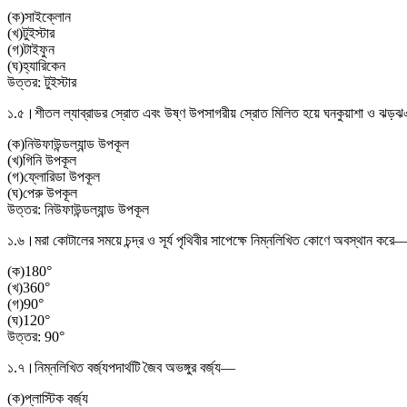
(
ক
)
সাইক্লোন
(
খ
)
টুইস্টার
(
গ
)
টাইফুন
(
ঘ
)
হ্যারিকেন
উত্তর:
টুইস্টার
১.৫।
শীতল ল্যাব্রাডর স্রোত এবং উষ্ণ উপসাগরীয় স্রোত মিলিত হয়ে ঘনকুয়াশা ও ঝড়ঝঞ
(
ক
)
নিউফাউন্ডল্যান্ড উপকূল
(
খ
)
গিনি উপকূল
(
গ
)
ফ্লোরিডা উপকূল
(
ঘ
)
পেরু উপকূল
উত্তর:
নিউফাউন্ডল্যান্ড উপকূল
১.৬।
মরা কোটালের সময়ে চন্দ্র ও সূর্য পৃথিবীর সাপেক্ষে নিম্নলিখিত কোণে অবস্থান করে
(
ক
)
180°
(
খ
)
360°
(
গ
)
90°
(
ঘ
)
120°
উত্তর:
90°
১.৭।
নিম্নলিখিত বর্জ্যপদার্থটি জৈব অভঙ্গুর বর্জ্য—
(
ক
)
প্লাস্টিক বর্জ্য