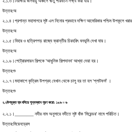
২.১.৩।
নিরক্ষীয় জলবায়ু অঞ্চলে ঋতু পরিবর্তন লক্ষ্য করা যায়।
উত্তর:
অ
২.১.৪।
প্রশান্ত মহাসাগরে সৃষ্ট এল নিনোর প্রভাবে দক্ষিণ আমেরিকার পশ্চিম উপকূলে খরার স
উত্তর:
অ
২.১.৫।
বিহার ও ছত্রিশগড় রাজ্যে ক্রান্তীয় চিরহরিৎ বনভূমি দেখা যায়।
উত্তর:
অ
২.১.৬।
পেট্রোরসায়ন শিল্পকে 'আধুনিক শিল্পদানব' আখ্যা দেয়া হয়।
উত্তর:
শু
২.১.৭।
মহাকাশে কৃত্রিম উপগ্রহ যেখান থেকে চালু হয় তা হল 'প্লাটফর্ম' ।
উত্তর:
শু
২.২
উপযুক্ত শব্দ বসিয়ে শূন্যস্থান পূরণ করো
:
১x৬ = ৬
২.২.১।
________ নদীর নাম অনুসারে নদীতে সৃষ্ট বাঁক 'মিয়েন্ডর' নামে পরিচিত।
উত্তর:
মিয়েনড্রেস