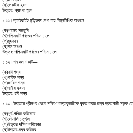
(
ঘ
)
লেকটাক হ্রদ
উত্তর:
প্যাংগং হ্রদ
১.১১।
ল্যাটেরাইট মৃত্তিকা দেখা যায় নিম্নলিখিত অঞ্চলে—
(
ক
)
গাঙ্গেয় সমভূমি
(
খ
)
পশ্চিমঘাট পর্বতের পশ্চিম ঢালে
(
গ
)
সুন্দরবন
(
ঘ
)
মরু অঞ্চল
উত্তর:
পশ্চিমঘাট পর্বতের পশ্চিম ঢালে
১.১২।
গম হল একটি—
(
ক
)
রবি শস্য
(
খ
)
খারিফ শস্য
(
গ
)
জায়িদ শস্য
(
ঘ
)
পানীয় ফসল
উত্তর:
রবি শস্য
১.১৩।
উত্তরে শ্রীনগর থেকে দক্ষিণে কন্যাকুমারীকে যুক্ত করার জন্য দ্রুতগামী সড়ক 
(
ক
)
পূর্ব-পশ্চিম করিডোর
(
খ
)
সোনালি চতুর্ভূজ
(
গ
)
উত্তর-দক্ষিণ করিডোর
(
ঘ
)
উত্তর-মধ্য করিডর