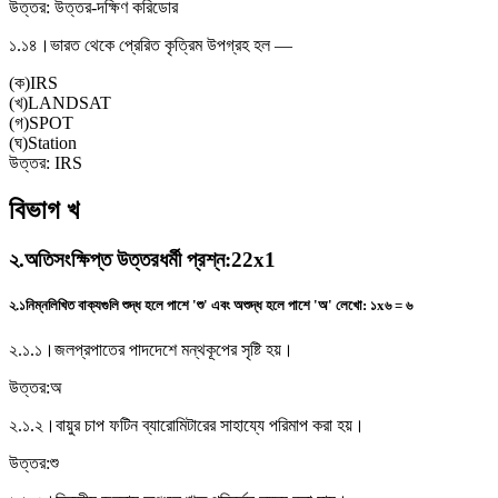
উত্তর:
উত্তর-দক্ষিণ করিডোর
১.১৪।
ভারত থেকে প্রেরিত কৃত্রিম উপগ্রহ হল —
(
ক
)
IRS
(
খ
)
LANDSAT
(
গ
)
SPOT
(
ঘ
)
Station
উত্তর:
IRS
বিভাগ খ
২
.
অতিসংক্ষিপ্ত উত্তরধর্মী প্রশ্ন
:
22x1
২.১
নিম্নলিখিত বাক্যগুলি শুদ্ধ হলে পাশে 'শু' এবং অশুদ্ধ হলে পাশে 'অ' লেখো
:
১x৬ = ৬
২.১.১।
জলপ্রপাতের পাদদেশে মন্থকূপের সৃষ্টি হয়।
উত্তর:
অ
২.১.২।
বায়ুর চাপ ফটিন ব্যারোমিটারের সাহায্যে পরিমাপ করা হয়।
উত্তর:
শু