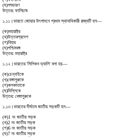
(
ঘ
)
পশুচারণ
উত্তর:
ফালিচাষ
১.১১।
ভারতে জোয়ার উৎপাদনে প্রথম স্থানাধিকারী রাজ্যটি হল—
(
ক
)
মহারাষ্ট্র
(
খ
)
উত্তরপ্রদেশ
(
গ
)
বিহার
(
ঘ
)
পশ্চিমবঙ্গ
উত্তর:
মহারাষ্ট্র
১.১২।
ভারতের 'সিলিকন ভ্যালি' বলা হয়—
(
ক
)
চেন্নাইকে
(
খ
)
বেঙ্গালুরুকে
(
গ
)
কলকাতাকে
(
ঘ
)
দিল্লিকে
উত্তর:
বেঙ্গালুরুকে
১.১৩।
ভারতের দীর্ঘতম জাতীয় সড়কটি হল—
(
ক
)
1 নং জাতীয় সড়ক
(
খ
)
2 নং জাতীয় সড়ক
(
গ
)
6 নং জাতীয় সড়ক
(
ঘ
)
7 নং জাতীয় সড়ক