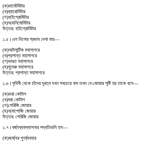
(
ক
)
থার্মোমিটার
(
খ
)
ব্যারোমিটার
(
গ
)
হাইগ্রোমিটার
(
ঘ
)
অ্যানিমোমিটার
উত্তর:
হাইগ্রোমিটার
১.৫।
এল নিনোর প্রভাব দেখা যায়—
(
ক
)
আটলান্টিক মহাসাগরে
(
খ
)
প্রশান্ত মহাসাগরে
(
গ
)
ভারত মহাসাগরে
(
ঘ
)
সুমেরু মহাসাগরে
উত্তর:
প্রশান্ত মহাসাগরে
১.৬।
পৃথিবী থেকে চাঁদের দূরত্ব যখন সবচেয়ে কম তখন যে-জোয়ার সৃষ্টি হয় তাকে বলে—
(
ক
)
ভরা কোটাল
(
খ
)
মরা কোটাল
(
গ
)
পেরিজি জোয়ার
(
ঘ
)
অ্যাপোজি জোয়ার
উত্তর:
পেরিজি জোয়ার
১.৭।
বর্জ্যব্যবস্থাপনার পদ্ধতিগুলি হল—
(
ক
)
বর্জ্যের পুনর্ব্যবহার