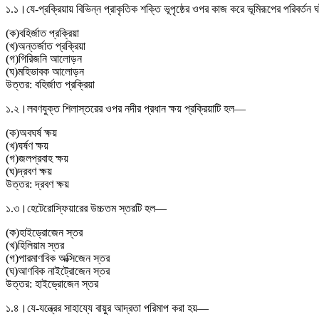
১.১।
যে-প্রক্রিয়ায় বিভিন্ন প্রাকৃতিক শক্তি ভূপৃষ্ঠের ওপর কাজ করে ভূমিরূপের পরিবর্ত
(
ক
)
বহির্জাত প্রক্রিয়া
(
খ
)
অন্তর্জাত প্রক্রিয়া
(
গ
)
গিরিজনি আলোড়ন
(
ঘ
)
মহিভাবক আলোড়ন
উত্তর:
বহির্জাত প্রক্রিয়া
১.২।
লবণযুক্ত শিলাস্তরের ওপর নদীর প্রধান ক্ষয় প্রক্রিয়াটি হল—
(
ক
)
অবঘর্ষ ক্ষয়
(
খ
)
ঘর্ষণ ক্ষয়
(
গ
)
জলপ্রবাহ ক্ষয়
(
ঘ
)
দ্রবণ ক্ষয়
উত্তর:
দ্রবণ ক্ষয়
১.৩।
হেটেরোস্ফিয়ারের উচ্চতম স্তরটি হল—
(
ক
)
হাইড্রোজেন স্তর
(
খ
)
হিলিয়াম স্তর
(
গ
)
পারমাণবিক অক্সিজেন স্তর
(
ঘ
)
আণবিক নাইট্রোজেন স্তর
উত্তর:
হাইড্রোজেন স্তর
১.৪।
যে-যন্ত্রের সাহায্যে বায়ুর আদ্রতা পরিমাপ করা হয়—