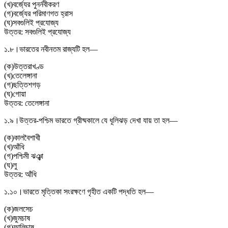
(
খ
)
বর্জ্যের পুনর্নবীকরণ
(
গ
)
বর্জ্যের পরিমাণগত হ্রাস
(
ঘ
)
সবগুলিই প্রযোজ্য
উত্তর:
সবগুলিই প্রযোজ্য
১.৮।
ভারতের নবীনতম রাজ্যটি হল—
(
ক
)
উত্তরাখণ্ড
(
খ
)
তেলেঙ্গানা
(
গ
)
ছত্তিশগড়
(
ঘ
)
গোয়া
উত্তর:
তেলেঙ্গানা
১.৯।
উত্তর-পশ্চিম ভারতে গ্রীষ্মকালে যে ধূলিঝড় দেখা যায় তা হল—
(
ক
)
কালবৈশাখী
(
খ
)
আঁধি
(
গ
)
পশ্চিমী ঝঞ্ঝা
(
ঘ
)
লু
উত্তর:
আঁধি
১.১০।
ভারতে মৃত্তিকা সংরক্ষণে গৃহীত একটি পদ্ধতি হল—
(
ক
)
জলসেচ
(
খ
)
জুমচাষ
(
গ
)
ফালিচাষ