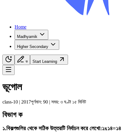
Home
Madhyamik
Higher Secondary
ক
Start Learning
Navigation Menu
ভূগোল
class-10
|
2017
পূর্ণমান:
90
| সময়:
৩ ঘণ্টা ১৫ মিনিট
বিভাগ ক
১
.
বিকল্পগুলির থেকে সঠিক উত্তরটি নির্বাচন করে লেখো
:
১x১৪=১৪