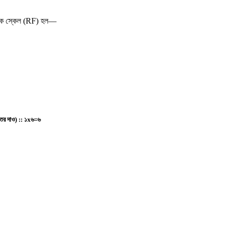
াসূচক স্কেল (RF) হল—
্তর দাও) :
:
১x৬=৬