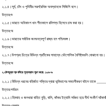
২.১.৪।
সূর্য, চাঁদ ও পৃথিবীর সরলরৈখিক অবস্থানকে সিজিগি বলে।
উত্তর:
শু
২.১.৫।
ভারতে অধিকাংশ ধান শীতকালে রবিশস্য হিসেবে চাষ করা হয়।
উত্তর:
অ
২.১.৬।
ভারতের সর্বাধিক জনঘনত্বপূর্ণ রাজ্য হল পশ্চিমবঙ্গ।
উত্তর:
অ
২.১.৭।
উপগ্রহ চিত্রে বিভিন্ন প্রতীকের সাহায্যে ভৌগোলিক বৈশিষ্ট্যগুলি বোঝানো হয়।
উত্তর:
অ
২.২
উপযুক্ত শব্দ বসিয়ে শূন্যস্থান পূরণ করো
:
১x৬=৬
২.২.১।
বিভিন্ন ধরনের বহির্জাত শক্তির দ্বারা ভূমিভাগের সমতলীকরণ ঘটলে তাকে ___
উত্তর:
পর্যায়ন
২.২.২।
হিমবাহ ও জলধারা বাহিত নুড়ি, বালি, কাঁকর ইত্যাদি সঞ্চিত হয়ে দীর্ঘ সংকীর্ণ 
উত্তর:
এসকার