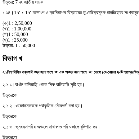
উত্তর:
7 নং জাতীয় সড়ক
১.১৪।
15′ x 15′ অক্ষাংশ ও দ্রাঘিমাগত বিস্তারের ভূ-বৈচিত্রসূচক মানচিত্রের সংখ্য
(
ক
)
1 : 2,50,000
(
খ
)
1 : 1,00,000
(
গ
)
1 : 50,000
(
ঘ
)
1 : 25,000
উত্তর:
1 : 50,000
বিভাগ খ
২.১
নিম্নলিখিত বাক্যগুলি শুদ্ধ হলে পাশে 'শু' এবং অশুদ্ধ হলে পাশে 'অ' লেখো (যে-কোনো ছ-টি প্রশ্নের উত
২.১.১।
বার্খান বালিয়াড়ি থেকে সিফ বালিয়াড়ি সৃষ্টি হয়।
উত্তর:
শু
২.১.২।
ওজোনস্তরকে প্রাকৃতিক সৌরপর্দা বলা হয়।
উত্তর:
শু
২.১.৩।
ভূমধ্যসাগরীয় অঞ্চলে সাধারণত গ্রীষ্মকালে বৃষ্টিপাত হয়।
উত্তর:
অ