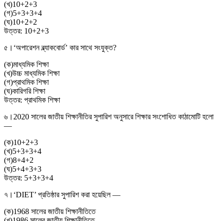
(
খ
)
10+2+3
(
গ
)
5+3+3+4
(
ঘ
)
10+2+2
উত্তর:
10+2+3
৫।
‘অপারেশন ব্ল্যাকবোর্ড’ কার সাথে সংযুক্ত?
(
ক
)
মাধ্যমিক শিক্ষা
(
খ
)
উচ্চ মাধ্যমিক শিক্ষা
(
গ
)
প্রাথমিক শিক্ষা
(
ঘ
)
কারিগরি শিক্ষা
উত্তর:
প্রাথমিক শিক্ষা
৬।
2020 সালের জাতীয় শিক্ষানীতির সুপারিশ অনুসারে শিক্ষার সংশোধিত কাঠামোটি হলো
—
(
ক
)
10+2+3
(
খ
)
5+3+3+4
(
গ
)
8+4+2
(
ঘ
)
5+4+3+3
উত্তর:
5+3+3+4
৭।
‘DIET’ প্রতিষ্ঠার সুপারিশ করা হয়েছিল —
(
ক
)
1968 সালের জাতীয় শিক্ষানীতিতে
(
খ
)
1986 সালের জাতীয় শিক্ষানীতিতে