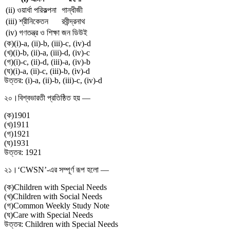
(ii) ওয়ার্ধা পরিকল্পনা
গান্ধীজী
(iii) শ্রীনিকেতন
রবীন্দ্রনাথ
(iv) গণতন্ত্র ও শিক্ষা
জন ডিউই
(
ক
)
(i)-a, (ii)-b, (iii)-c, (iv)-d
(
খ
)
(i)-b, (ii)-a, (iii)-d, (iv)-c
(
গ
)
(i)-c, (ii)-d, (iii)-a, (iv)-b
(
ঘ
)
(i)-a, (ii)-c, (iii)-b, (iv)-d
উত্তর:
(i)-a, (ii)-b, (iii)-c, (iv)-d
২০।
বিশ্বভারতী প্রতিষ্ঠিত হয় —
(
ক
)
1901
(
খ
)
1911
(
গ
)
1921
(
ঘ
)
1931
উত্তর:
1921
২১।
‘CWSN’-এর সম্পূর্ণ রূপ হলো —
(
ক
)
Children with Special Needs
(
খ
)
Children with Social Needs
(
গ
)
Common Weekly Study Note
(
ঘ
)
Care with Special Needs
উত্তর:
Children with Special Needs