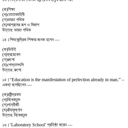
(
ক
)
শিক্ষা
(
খ
)
তোতাকাহিনী
(
গ
)
ভারত পথিক
(
ঘ
)
আশ্রমের রূপ ও বিকাশ
উত্তর:
ভারত পথিক
১৪।
শিশুকেন্দ্রিক শিক্ষার জনক হলেন —
(
ক
)
ডিউই
(
খ
)
ফ্রয়েবেল
(
গ
)
রুশো
(
ঘ
)
পেস্তালৎসি
উত্তর:
রুশো
১৫।
“Education is the manifestation of perfection already in man.” –
একথা বলেছিলেন —
(
ক
)
রবীন্দ্রনাথ
(
খ
)
বিবেকানন্দ
(
গ
)
গান্ধীজী
(
ঘ
)
রাঁধাকৃষ্ণান
উত্তর:
বিবেকানন্দ
১৬।
‘Laboratory School’ প্রতিষ্ঠা করেন —