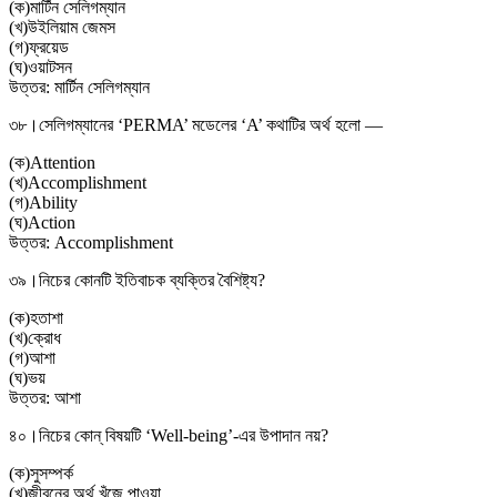
(
ক
)
মার্টিন সেলিগম্যান
(
খ
)
উইলিয়াম জেমস
(
গ
)
ফ্রয়েড
(
ঘ
)
ওয়াটসন
উত্তর:
মার্টিন সেলিগম্যান
৩৮।
সেলিগম্যানের ‘PERMA’ মডেলের ‘A’ কথাটির অর্থ হলো —
(
ক
)
Attention
(
খ
)
Accomplishment
(
গ
)
Ability
(
ঘ
)
Action
উত্তর:
Accomplishment
৩৯।
নিচের কোনটি ইতিবাচক ব্যক্তির বৈশিষ্ট্য?
(
ক
)
হতাশা
(
খ
)
ক্রোধ
(
গ
)
আশা
(
ঘ
)
ভয়
উত্তর:
আশা
৪০।
নিচের কোন্ বিষয়টি ‘Well-being’-এর উপাদান নয়?
(
ক
)
সুসম্পর্ক
(
খ
)
জীবনের অর্থ খুঁজে পাওয়া