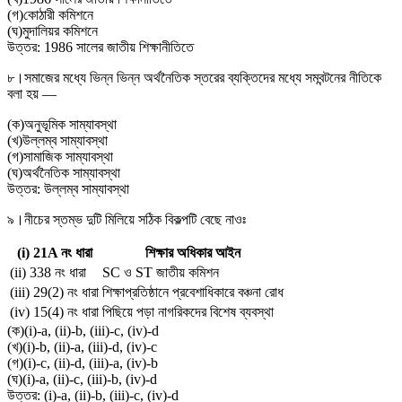
(
গ
)
কোঠারী কমিশনে
(
ঘ
)
মুদালিয়র কমিশনে
উত্তর:
1986 সালের জাতীয় শিক্ষানীতিতে
৮।
সমাজের মধ্যে ভিন্ন ভিন্ন অর্থনৈতিক স্তরের ব্যক্তিদের মধ্যে সমবন্টনের নীতিকে
বলা হয় —
(
ক
)
অনুভূমিক সাম্যাবস্থা
(
খ
)
উল্লম্ব সাম্যাবস্থা
(
গ
)
সামাজিক সাম্যাবস্থা
(
ঘ
)
অর্থনৈতিক সাম্যাবস্থা
উত্তর:
উল্লম্ব সাম্যাবস্থা
৯।
নীচের স্তম্ভ দুটি মিলিয়ে সঠিক বিকল্পটি বেছে নাওঃ
(i) 21A নং ধারা
শিক্ষার অধিকার আইন
(ii) 338 নং ধারা
SC ও ST জাতীয় কমিশন
(iii) 29(2) নং ধারা
শিক্ষাপ্রতিষ্ঠানে প্রবেশাধিকারে বঞ্চনা রোধ
(iv) 15(4) নং ধারা
পিছিয়ে পড়া নাগরিকদের বিশেষ ব্যবস্থা
(
ক
)
(i)-a, (ii)-b, (iii)-c, (iv)-d
(
খ
)
(i)-b, (ii)-a, (iii)-d, (iv)-c
(
গ
)
(i)-c, (ii)-d, (iii)-a, (iv)-b
(
ঘ
)
(i)-a, (ii)-c, (iii)-b, (iv)-d
উত্তর:
(i)-a, (ii)-b, (iii)-c, (iv)-d