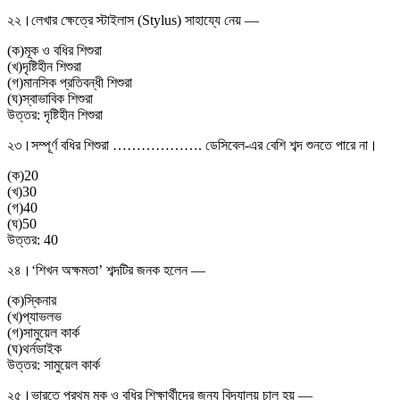
২২।
লেখার ক্ষেত্রে স্টাইলাস (Stylus) সাহায্যে নেয় —
(
ক
)
মূক ও বধির শিশুরা
(
খ
)
দৃষ্টিহীন শিশুরা
(
গ
)
মানসিক প্রতিবন্ধী শিশুরা
(
ঘ
)
স্বাভাবিক শিশুরা
উত্তর:
দৃষ্টিহীন শিশুরা
২৩।
সম্পূর্ণ বধির শিশুরা ………………. ডেসিবেল-এর বেশি শব্দ শুনতে পারে না।
(
ক
)
20
(
খ
)
30
(
গ
)
40
(
ঘ
)
50
উত্তর:
40
২৪।
‘শিখন অক্ষমতা’ শব্দটির জনক হলেন —
(
ক
)
স্কিনার
(
খ
)
প্যাভলভ
(
গ
)
সামুয়েল কার্ক
(
ঘ
)
থর্নডাইক
উত্তর:
সামুয়েল কার্ক
২৫।
ভারতে প্রথম মূক ও বধির শিক্ষার্থীদের জন্য বিদ্যালয় চালু হয় —