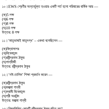
১০।
EWS শ্রেণীর অন্তর্ভুক্ত হওয়ার একটি শর্ত হলো পরিবারের বার্ষিক আয় —
(
ক
)
5 লক্ষ
(
খ
)
6 লক্ষ
(
গ
)
8 লক্ষ
(
ঘ
)
10 লক্ষ
উত্তর:
8 লক্ষ
১১।
‘মাতৃভাষাই মাতৃদগ্ধ’ – একথা বলেছিলেন —
(
ক
)
বিদ্যাসাগর
(
খ
)
বিবেকানন্দ
(
গ
)
রবীন্দ্রনাথ ঠাকুর
(
ঘ
)
গান্ধীজী
উত্তর:
রবীন্দ্রনাথ ঠাকুর
১২।
‘নঈ-তালিম’ শিক্ষা প্রবর্তন করেন —
(
ক
)
রবীন্দ্রনাথ ঠাকুর
(
খ
)
মহাত্মা গান্ধী
(
গ
)
স্বামী বিবেকানন্দ
(
ঘ
)
শ্রী অরবিন্দ
উত্তর:
মহাত্মা গান্ধী
১৩।
নিম্নলিখিত কোনটি রবীন্দ্রনাথ ঠাকুর রচিত নয়?