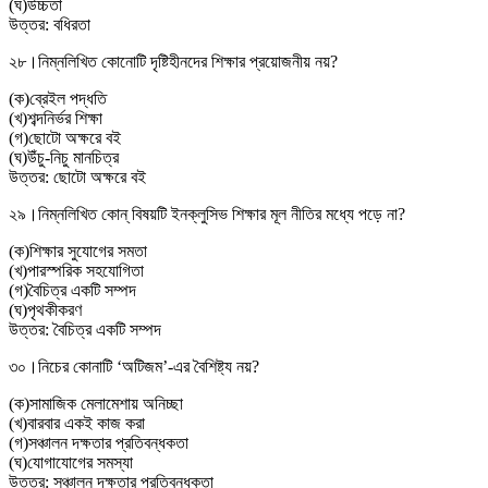
(
ঘ
)
উচ্চতা
উত্তর:
বধিরতা
২৮।
নিম্নলিখিত কোনোটি দৃষ্টিহীনদের শিক্ষার প্রয়োজনীয় নয়?
(
ক
)
ব্রেইল পদ্ধতি
(
খ
)
শব্দনির্ভর শিক্ষা
(
গ
)
ছোটো অক্ষরে বই
(
ঘ
)
উঁচু-নিচু মানচিত্র
উত্তর:
ছোটো অক্ষরে বই
২৯।
নিম্নলিখিত কোন্ বিষয়টি ইনক্লুসিভ শিক্ষার মূল নীতির মধ্যে পড়ে না?
(
ক
)
শিক্ষার সুযোগের সমতা
(
খ
)
পারস্পরিক সহযোগিতা
(
গ
)
বৈচিত্র একটি সম্পদ
(
ঘ
)
পৃথকীকরণ
উত্তর:
বৈচিত্র একটি সম্পদ
৩০।
নিচের কোনাটি ‘অটিজম’-এর বৈশিষ্ট্য নয়?
(
ক
)
সামাজিক মেলামেশায় অনিচ্ছা
(
খ
)
বারবার একই কাজ করা
(
গ
)
সঞ্চালন দক্ষতার প্রতিবন্ধকতা
(
ঘ
)
যোগাযোগের সমস্যা
উত্তর:
সঞ্চালন দক্ষতার প্রতিবন্ধকতা