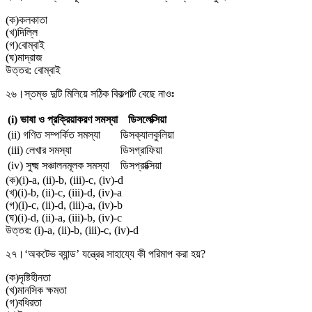
(
ক
)
কলকাতা
(
খ
)
দিল্লি
(
গ
)
বোম্বাই
(
ঘ
)
মাদ্রাজ
উত্তর:
বোম্বাই
২৬।
স্তম্ভ দুটি মিলিয়ে সঠিক বিকল্পটি বেছে নাওঃ
(i) ভাষা ও প্রক্রিয়াকরণ সমস্যা
ডিসলেক্সিয়া
(ii) গণিত সম্পর্কিত সমস্যা
ডিসক্যালকুলিয়া
(iii) লেখার সমস্যা
ডিসগ্রাফিয়া
(iv) সুক্ষ্ম সঞ্চালনমূলক সমস্যা
ডিসপ্রাক্সিয়া
(
ক
)
(i)-a, (ii)-b, (iii)-c, (iv)-d
(
খ
)
(i)-b, (ii)-c, (iii)-d, (iv)-a
(
গ
)
(i)-c, (ii)-d, (iii)-a, (iv)-b
(
ঘ
)
(i)-d, (ii)-a, (iii)-b, (iv)-c
উত্তর:
(i)-a, (ii)-b, (iii)-c, (iv)-d
২৭।
‘অকটেভ ব্যান্ড’ যন্ত্রের সাহায্যে কী পরিমাপ করা হয়?
(
ক
)
দৃষ্টিহীনতা
(
খ
)
মানসিক ক্ষমতা
(
গ
)
বধিরতা