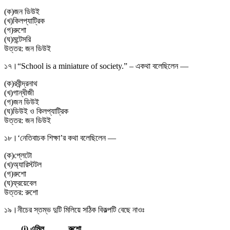
(
ক
)
জন ডিউই
(
খ
)
কিলপ্যাট্রিক
(
গ
)
রুশো
(
ঘ
)
মন্টেসরি
উত্তর:
জন ডিউই
১৭।
“School is a miniature of society.” – একথা বলেছিলেন —
(
ক
)
রবীন্দ্রনাথ
(
খ
)
গান্ধীজী
(
গ
)
জন ডিউই
(
ঘ
)
ডিউই ও কিলপ্যাট্রিক
উত্তর:
জন ডিউই
১৮।
‘নেতিবাচক শিক্ষা’র কথা বলেছিলেন —
(
ক
)
প্লেটো
(
খ
)
অ্যারিস্টটল
(
গ
)
রুশো
(
ঘ
)
ফ্রয়েবেল
উত্তর:
রুশো
১৯।
নীচের স্তম্ভ দুটি মিলিয়ে সঠিক বিকল্পটি বেছে নাওঃ
(i) এমিল
রুশো