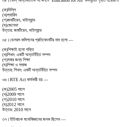
৩৪।
কোন্ আন্তর্জাতিক সম্মেলনে ‘Education for All’ কর্মসূচীটি গৃহীত হয়েছিল?
(
ক
)
দিল্লি
(
খ
)
প্যারিস
(
গ
)
জমটিয়েন, থাইল্যান্ড
(
ঘ
)
জেনেভা
উত্তর:
জমটিয়েন, থাইল্যান্ড
৩৫।
ডেলরস কমিশনের প্রতিবেদনটির নাম হলো —
(
ক
)
শিক্ষাই হলো শক্তি
(
খ
)
শিখন: একটি অন্তর্নিহিত সম্পদ
(
গ
)
সবার জন্য শিক্ষা
(
ঘ
)
শিক্ষা ও সমাজ
উত্তর:
শিখন: একটি অন্তর্নিহিত সম্পদ
৩৬।
RTE Act কার্যকরী হয় —
(
ক
)
2005 সালে
(
খ
)
2009 সালে
(
গ
)
2010 সালে
(
ঘ
)
2012 সালে
উত্তর:
2010 সালে
৩৭।
ইতিবাচক মনোবিজ্ঞানের জনক ছিলেন —