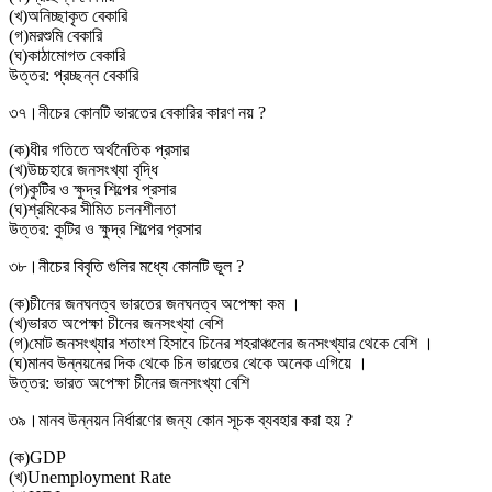
(
খ
)
অনিচ্ছাকৃত বেকারি
(
গ
)
মরশুমি বেকারি
(
ঘ
)
কাঠামোগত বেকারি
উত্তর:
প্রচ্ছন্ন বেকারি
৩৭।
নীচের কোনটি ভারতের বেকারির কারণ নয় ?
(
ক
)
ধীর গতিতে অর্থনৈতিক প্রসার
(
খ
)
উচ্চহারে জনসংখ্যা বৃদ্ধি
(
গ
)
কুটির ও ক্ষুদ্র শিল্পের প্রসার
(
ঘ
)
শ্রমিকের সীমিত চলনশীলতা
উত্তর:
কুটির ও ক্ষুদ্র শিল্পের প্রসার
৩৮।
নীচের বিবৃতি গুলির মধ্যে কোনটি ভূল ?
(
ক
)
চীনের জনঘনত্ব ভারতের জনঘনত্ব অপেক্ষা কম ।
(
খ
)
ভারত অপেক্ষা চীনের জনসংখ্যা বেশি
(
গ
)
মোট জনসংখ্যার শতাংশ হিসাবে চিনের শহরাঞ্চলের জনসংখ্যার থেকে বেশি ।
(
ঘ
)
মানব উন্নয়নের দিক থেকে চিন ভারতের থেকে অনেক এগিয়ে ।
উত্তর:
ভারত অপেক্ষা চীনের জনসংখ্যা বেশি
৩৯।
মানব উন্নয়ন নির্ধারণের জন্য কোন সূচক ব্যবহার করা হয় ?
(
ক
)
GDP
(
খ
)
Unemployment Rate