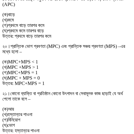
(APC)
(
ক
)
বাড়ে
(
খ
)
কমে
(
গ
)
প্রথমে বাড়ে তারপর কমে
(
ঘ
)
প্রথমে কমে তারপর বাড়ে
উত্তর:
প্রথমে বাড়ে তারপর কমে
২০।
প্রান্তিক ভোগ প্রবণতা (MPC) এবং প্রান্তিক সঞ্চয় প্রবণতা (MPS) –এর
মধ্যে হলো –
(
ক
)
MPC+MPS < 1
(
খ
)
MPC +MPS > 1
(
গ
)
MPC+MPS = 1
(
ঘ
)
MPC + MPS = 0
উত্তর:
MPC+MPS = 1
২১।
কোনো ব্যাক্তি বা প্রতিষ্ঠান কোনো উৎপাদন বা সেবামূলক কাজ ছাড়াই যে অর্থ
পেলো তাকে বলে –
(
ক
)
আয়
(
খ
)
হস্তান্তর পাওনা
(
গ
)
বিনিয়োগ
(
ঘ
)
ভোগ
উত্তর:
হস্তান্তর পাওনা