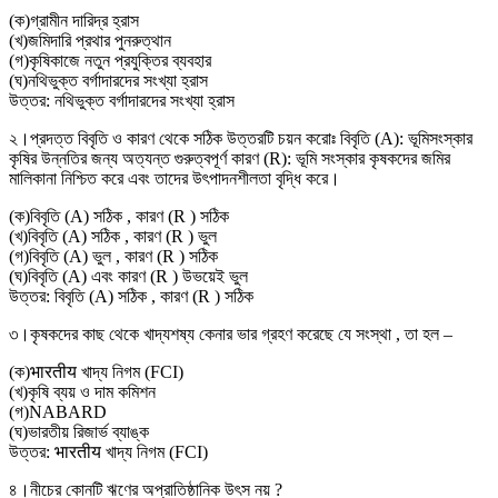
(
ক
)
গ্রামীন দারিদ্র হ্রাস
(
খ
)
জমিদারি প্রথার পুনরুত্থান
(
গ
)
কৃষিকাজে নতুন প্রযুক্তির ব্যবহার
(
ঘ
)
নথিভুক্ত বর্গাদারদের সংখ্যা হ্রাস
উত্তর:
নথিভুক্ত বর্গাদারদের সংখ্যা হ্রাস
২।
প্রদত্ত বিবৃতি ও কারণ থেকে সঠিক উত্তরটি চয়ন করোঃ বিবৃতি (A): ভূমিসংস্কার
কৃষির উন্নতির জন্য অত্যন্ত গুরুত্বপূর্ণ কারণ (R): ভূমি সংস্কার কৃষকদের জমির
মালিকানা নিশ্চিত করে এবং তাদের উৎপাদনশীলতা বৃদ্ধি করে।
(
ক
)
বিবৃতি (A) সঠিক , কারণ (R ) সঠিক
(
খ
)
বিবৃতি (A) সঠিক , কারণ (R ) ভুল
(
গ
)
বিবৃতি (A) ভুল , কারণ (R ) সঠিক
(
ঘ
)
বিবৃতি (A) এবং কারণ (R ) উভয়েই ভুল
উত্তর:
বিবৃতি (A) সঠিক , কারণ (R ) সঠিক
৩।
কৃষকদের কাছ থেকে খাদ্যশষ্য কেনার ভার গ্রহণ করেছে যে সংস্থা , তা হল –
(
ক
)
भारतीय খাদ্য নিগম (FCI)
(
খ
)
কৃষি ব্যয় ও দাম কমিশন
(
গ
)
NABARD
(
ঘ
)
ভারতীয় রিজার্ভ ব্যাঙ্ক
উত্তর:
भारतीय খাদ্য নিগম (FCI)
৪।
নীচের কোনটি ঋণের অপ্রাতিষ্ঠানিক উৎস নয় ?