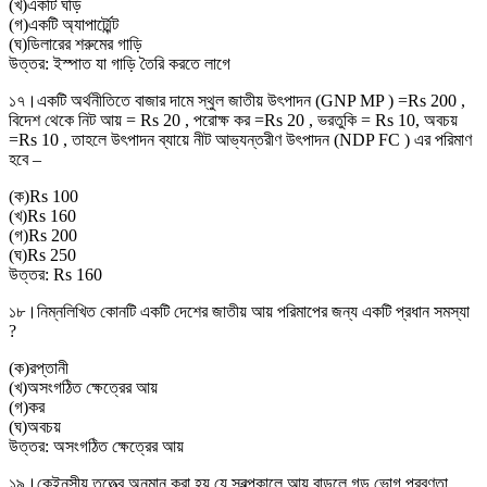
(
খ
)
একটি ঘড়ি
(
গ
)
একটি অ্যাপার্ট্মেন্ট
(
ঘ
)
ডিলারের শরুমের গাড়ি
উত্তর:
ইস্পাত যা গাড়ি তৈরি করতে লাগে
১৭।
একটি অর্থনীতিতে বাজার দামে স্থুল জাতীয় উৎপাদন (GNP MP ) =Rs 200 ,
বিদেশ থেকে নিট আয় = Rs 20 , পরোক্ষ কর =Rs 20 , ভরতুকি = Rs 10, অবচয়
=Rs 10 , তাহলে উৎপাদন ব্যায়ে নীট আভ্যন্তরীণ উৎপাদন (NDP FC ) এর পরিমাণ
হবে –
(
ক
)
Rs 100
(
খ
)
Rs 160
(
গ
)
Rs 200
(
ঘ
)
Rs 250
উত্তর:
Rs 160
১৮।
নিম্নলিখিত কোনটি একটি দেশের জাতীয় আয় পরিমাপের জন্য একটি প্রধান সমস্যা
?
(
ক
)
রপ্তানী
(
খ
)
অসংগঠিত ক্ষেত্রের আয়
(
গ
)
কর
(
ঘ
)
অবচয়
উত্তর:
অসংগঠিত ক্ষেত্রের আয়
১৯।
কেইনসীয় তত্ত্বে অনুমান করা হয় যে স্বল্পকালে আয় বাড়লে গড় ভোগ প্রবণতা