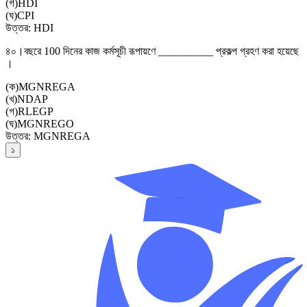
(
গ
)
HDI
(
ঘ
)
CPI
উত্তর:
HDI
৪০।
বছরে 100 দিনের কাজ কর্মসূচী রূপায়ণে __________ প্রকল্প গ্রহণ করা হয়েছে
।
(
ক
)
MGNREGA
(
খ
)
NDAP
(
গ
)
RLEGP
(
ঘ
)
MGNREGO
উত্তর:
MGNREGA
১