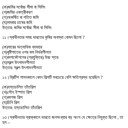
(
ক
)
জমির সর্বোচ্চ সীমা বা সিলিং
(
খ
)
জমির একত্রীকরণ
(
গ
)
অকর্ষিত বা পতিত জমি
(
ঘ
)
সমবায় চাষের জমি
উত্তর:
জমির সর্বোচ্চ সীমা বা সিলিং
১১।
স্বাধীনতার সময় ভারতের কৃষির অবস্থা কেমন ছিলো ?
(
ক
)
সারের অত্যাধিক ব্যবহার
(
খ
)
বৃষ্টিপাতের ওপর কম নির্ভরশীলতা
(
গ
)
কলাকৌশলের (প্রযুক্তির) উচ্চ স্তর
(
ঘ
)
স্বল্প উৎপাদনশীলতা
উত্তর:
স্বল্প উৎপাদনশীলতা
১২।
ব্রিটিশ শাসনকালে কোন শিল্পটি সবচেয়ে বেশি ক্ষতিগ্রস্থ হয়েছিল ?
(
ক
)
হস্তচালিত তাঁতশিল্প
(
খ
)
লৌহ ইস্পাত শিল্প
(
গ
)
কাগজ শিল্প
(
ঘ
)
চিনি শিল্প
উত্তর:
হস্তচালিত তাঁতশিল্প
১৩।
স্বাধীনতার প্রাক্কালে ভারতে জনসংখ্যার বড় অংশ যে ক্ষেত্রে নিযুক্ত ছিলো , তা
হল –