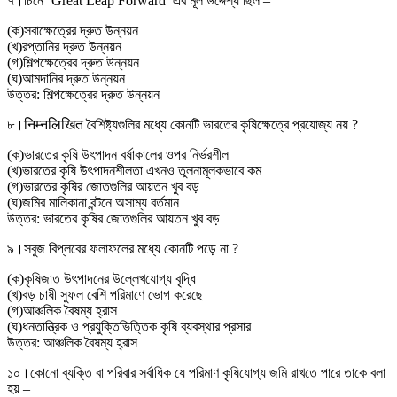
৭।
চিনে ‘Great Leap Forward’ এর মূল উদ্দেশ্য ছিল –
(
ক
)
সবাক্ষেত্রের দ্রুত উন্নয়ন
(
খ
)
রপ্তানির দ্রুত উন্নয়ন
(
গ
)
শিল্পক্ষেত্রের দ্রুত উন্নয়ন
(
ঘ
)
আমদানির দ্রুত উন্নয়ন
উত্তর:
শিল্পক্ষেত্রের দ্রুত উন্নয়ন
৮।
निम्नलिखित বৈশিষ্ট্যগুলির মধ্যে কোনটি ভারতের কৃষিক্ষেত্রে প্রযোজ্য নয় ?
(
ক
)
ভারতের কৃষি উৎপাদন বর্ষাকালের ওপর নির্ভরশীল
(
খ
)
ভারতের কৃষি উৎপাদনশীলতা এখনও তুলনামূলকভাবে কম
(
গ
)
ভারতের কৃষির জোতগুলির আয়তন খুব বড়
(
ঘ
)
জমির মালিকানা বন্টনে অসাম্য বর্তমান
উত্তর:
ভারতের কৃষির জোতগুলির আয়তন খুব বড়
৯।
সবুজ বিপ্লবের ফলাফলের মধ্যে কোনটি পড়ে না ?
(
ক
)
কৃষিজাত উৎপাদনের উল্লেখযোগ্য বৃদ্ধি
(
খ
)
বড় চাষী সুফল বেশি পরিমাণে ভোগ করেছে
(
গ
)
আঞ্চলিক বৈষম্য হ্রাস
(
ঘ
)
ধনতান্ত্রিক ও প্রযুক্তিভিত্তিক কৃষি ব্যবস্থার প্রসার
উত্তর:
আঞ্চলিক বৈষম্য হ্রাস
১০।
কোনো ব্যক্তি বা পরিবার সর্বাধিক যে পরিমাণ কৃষিযোগ্য জমি রাখতে পারে তাকে বলা
হয় –