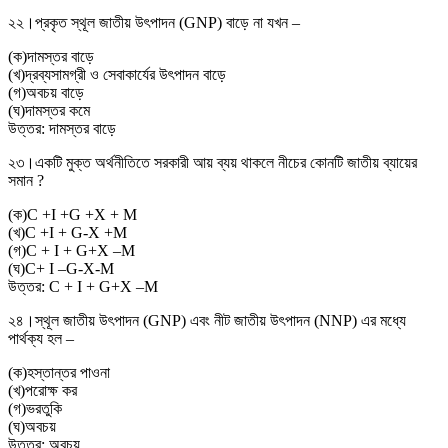
২২।
প্রকৃত স্থূল জাতীয় উৎপাদন (GNP) বাড়ে না যখন –
(
ক
)
দামস্তর বাড়ে
(
খ
)
দ্রব্যসামগ্রী ও সেবাকার্যের উৎপাদন বাড়ে
(
গ
)
অবচয় বাড়ে
(
ঘ
)
দামস্তর কমে
উত্তর:
দামস্তর বাড়ে
২৩।
একটি মুক্ত অর্থনীতিতে সরকারী আয় ব্যয় থাকলে নীচের কোনটি জাতীয় ব্যায়ের
সমান ?
(
ক
)
C +I +G +X + M
(
খ
)
C +I + G-X +M
(
গ
)
C + I + G+X –M
(
ঘ
)
C+ I –G-X-M
উত্তর:
C + I + G+X –M
২৪।
স্থূল জাতীয় উৎপাদন (GNP) এবং নীট জাতীয় উৎপাদন (NNP) এর মধ্যে
পার্থক্য হল –
(
ক
)
হস্তান্তর পাওনা
(
খ
)
পরোক্ষ কর
(
গ
)
ভরতুকি
(
ঘ
)
অবচয়
উত্তর:
অবচয়