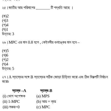
২৫।
জাতীয় আয় পরিমাপের _______ টি পদ্ধতি আছে ।
(
ক
)
2
(
খ
)
3
(
গ
)
4
(
ঘ
)
1
উত্তর:
3
২৬।
MPC এর মান 0.8 হলে , কেইনসীয় গুনাঙ্কের মান হবে –
(
ক
)
5
(
খ
)
6
(
গ
)
2
(
ঘ
)
4
উত্তর:
5
২৭।
A স্তম্ভের সঙ্গে B স্তম্ভের সঠিক জোড়া চিহ্নিত করো এবং ঠিক বিকল্পটি নির্বাচন
করোঃ
স্তম্ভ –A
স্তম্ভ-B
(i) ভোগ অপেক্ষক
(a) MPS
(ii) 1-MPC
(b) আয় = ব্যয়
(iii) সঞ্চয়=0
(c) MPC