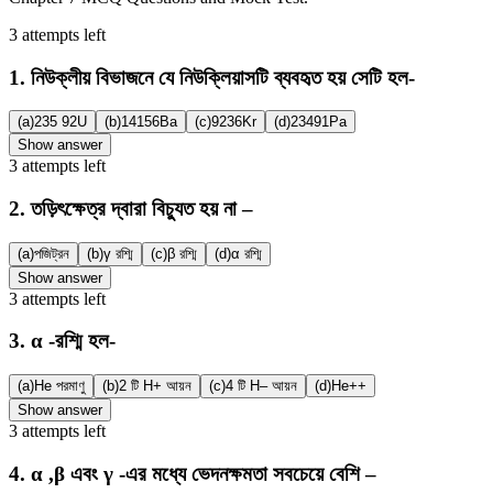
3
attempts
left
1
.
নিউক্লীয় বিভাজনে যে নিউক্লিয়াসটি ব্যবহৃত হয় সেটি হল-
(a)
235 92U
(b)
14156Ba
(c)
9236Kr
(d)
23491Pa
Show answer
3
attempts
left
2
.
তড়িৎক্ষেত্র দ্বারা বিচ্যুত হয় না –
(a)
পজিট্রন
(b)
γ রশ্মি
(c)
β রশ্মি
(d)
α রশ্মি
Show answer
3
attempts
left
3
.
α -রশ্মি হল-
(a)
He পরমাণু
(b)
2 টি H+ আয়ন
(c)
4 টি H– আয়ন
(d)
He++
Show answer
3
attempts
left
4
.
α ,β এবং γ -এর মধ্যে ভেদনক্ষমতা সবচেয়ে বেশি –