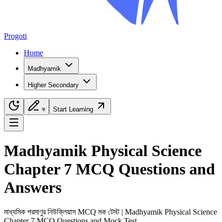
Progoti
Home
Madhyamik
Higher Secondary
ক
Start Learning
Navigation Menu
Madhyamik
Physical Science
Chapter
7
MCQ Questions and
Answers
মাধ্যমিক
পরমাণুর নিউক্লিয়াস
MCQ মক টেস্ট |
Madhyamik
Physical Science
Chapter
7
MCQ Questions and Mock Test.