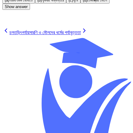
(a)
পারমাণবিক বোমাতে
(b)
পৃথিবীর অভ্যন্তরে
(c)
সূর্যে
(d)
তেজস্ক্রিয় মৌলে
Show answer
✓
চলতড়িৎ
পর্যায়সারণি ও মৌলদের ধর্মের পর্যাবৃত্ততা