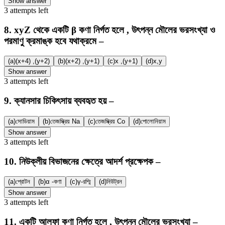
Show answer
3
attempts
left
8
.
xyZ থেকে একটি β কণা নির্গত হলে , উৎপন্ন মৌলের ভরসংখ্যা ও
পরমাণু ক্রমাঙ্ক হবে যথাক্রমে –
(a)
(x+4) ,(y+2)
(b)
(x+2) ,(y+1)
(c)
x ,(y+1)
(d)
x,y
Show answer
3
attempts
left
9
.
ক্যানসার চিকিৎসায় ব্যবহৃত হয় –
(a)
সোডিয়াম
(b)
তেজস্ক্রিয় Na
(c)
তেজস্ক্রিয় Co
(d)
পোলোনিয়াম
Show answer
3
attempts
left
10
.
নিউক্লীয় বিভাজনের ক্ষেত্রে আদর্শ প্রক্ষেপক –
(a)
প্রোটন
(b)
α -কণা
(c)
γ-রশ্মি
(d)
নিউট্রন
Show answer
3
attempts
left
11
.
একটি আলফা কণা নির্গত হলে , উৎপন্ন মৌলের ভরসংখ্যা –