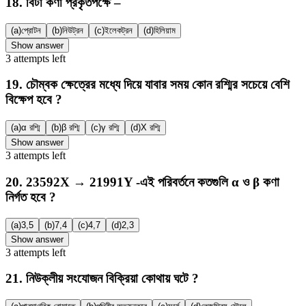
18
.
বিটা কণা প্রকৃতপক্ষে –
(a)
প্রোটন
(b)
নিউট্রন
(c)
ইলেকট্রন
(d)
হিলিয়াম
Show answer
3
attempts
left
19
.
চৌম্বক ক্ষেত্রের মধ্যে দিয়ে যাবার সময় কোন রশ্মির সচেয়ে বেশি
বিক্ষেপ হবে ?
(a)
α রশ্মি
(b)
β রশ্মি
(c)
γ রশ্মি
(d)
X রশ্মি
Show answer
3
attempts
left
20
.
23592X → 21991Y -এই পরিবর্তনে কতগুলি α ও β কণা
নির্গত হবে ?
(a)
3,5
(b)
7,4
(c)
4,7
(d)
2,3
Show answer
3
attempts
left
21
.
নিউক্লীয় সংযোজন বিক্রিয়া কোথায় ঘটে ?