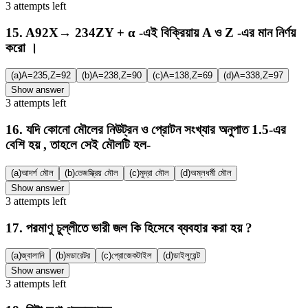
3
attempts
left
15
.
A92X→ 234ZY + α -এই বিক্রিয়ায় A ও Z -এর মান নির্ণয়
করো ।
(a)
A=235,Z=92
(b)
A=238,Z=90
(c)
A=138,Z=69
(d)
A=338,Z=97
Show answer
3
attempts
left
16
.
যদি কোনো মৌলের নিউট্রন ও প্রোটন সংখ্যার অনুপাত 1.5-এর
বেশি হয় , তাহলে সেই মৌলটি হল-
(a)
আদর্শ মৌল
(b)
তেজস্ক্রিয় মৌল
(c)
মুদ্রা মৌল
(d)
অম্লধর্মী মৌল
Show answer
3
attempts
left
17
.
পরমাণু চুল্লীতে ভারী জল কি হিসেবে ব্যবহার করা হয় ?
(a)
জ্বালানি
(b)
মডারেটর
(c)
প্রোজেকটাইল
(d)
ডাইলুয়েন্ট
Show answer
3
attempts
left