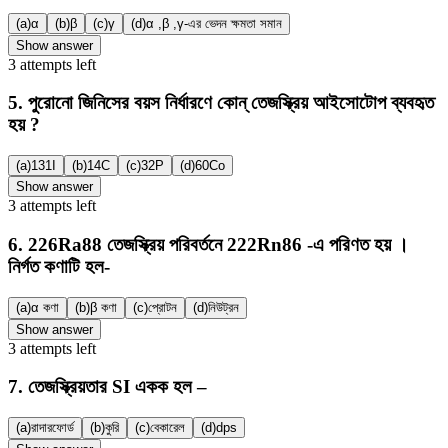
(a)
α
(b)
β
(c)
γ
(d)
α ,β ,γ-এর ভেদন ক্ষমতা সমান
Show answer
3
attempts
left
5
.
পুরোনো জিনিসের বয়স নির্ধারণে কোন্ তেজস্ক্রিয় আইসোটোপ ব্যবহৃত
হয় ?
(a)
131I
(b)
14C
(c)
32P
(d)
60Co
Show answer
3
attempts
left
6
.
226Ra88 তেজস্ক্রিয় পরিবর্তনে 222Rn86 -এ পরিণত হয় ।
নির্গত কণাটি হল-
(a)
α কণা
(b)
β কণা
(c)
প্রোটন
(d)
নিউট্রন
Show answer
3
attempts
left
7
.
তেজস্ক্রিয়তার SI একক হল –
(a)
রাদারফোর্ড
(b)
কুরি
(c)
বেকারেল
(d)
dps