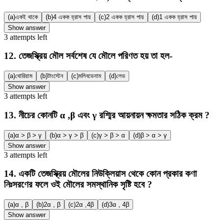
(a)
একই থাকে
(b)
4 একক হ্রাস পায়
(c)
2 একক হ্রাস পায়
(d)
1 একক হ্রাস পায়
Show answer
3
attempts
left
12
.
তেজস্ক্রিয় মৌল সর্বশেষ যে মৌলে পরিণত হয় তা হল-
(a)
থোরিয়াম
(b)
টাংস্টেন
(c)
মলিবডেনাম
(d)
লেড
Show answer
3
attempts
left
13
.
নীচের কোনটি α ,β এবং γ রশ্মির আয়নায়ন ক্ষমতার সঠিক ক্রম ?
(a)
α > β > γ
(b)
α > γ > β
(c)
γ > β > α
(d)
β > α > γ
Show answer
3
attempts
left
14
.
একটি তেজস্ক্রিয় মৌলের নিউক্লিয়াস থেকে কোন প্রকার কণা
নিঃসরণের ফলে ওই মৌলের সমস্থানিক সৃষ্টি হবে ?
(a)
α , β
(b)
2α , β
(c)
2α ,4β
(d)
3α , 4β
Show answer