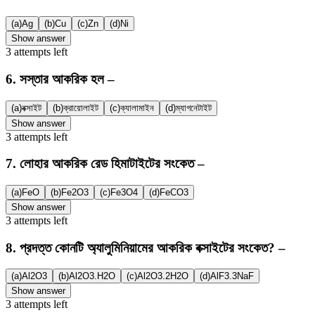
(a)
Ag
(b)
Cu
(c)
Zn
(d)
Ni
Show answer
3
attempts
left
6
.
সস্তার আকরিক হল –
(a)
বক্সাইট
(b)
ক্রায়োলাইট
(c)
ক্যালামাইন
(d)
ম্যাগনেটাইট
Show answer
3
attempts
left
7
.
লোহার আকরিক রেড হিমাটাইটের সংকেত –
(a)
FeO
(b)
Fe2O3
(c)
Fe3O4
(d)
FeCO3
Show answer
3
attempts
left
8
.
প্রদত্ত কোনটি অ্যালুমিনিয়ামের আকরিক বক্সাইটের সংকেত? –
(a)
Al2O3
(b)
Al2O3.H2O
(c)
Al2O3.2H2O
(d)
AlF3.3NaF
Show answer
3
attempts
left