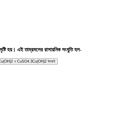
ল সৃষ্টি হয়। এই তাম্রমলের রাসায়নিক সংযুতি হল-
u(OH)2 ও CuSO4.3Cu(OH)2 উভয়ই