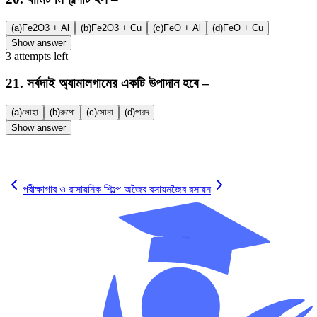
(a)
Fe2O3 + Al
(b)
Fe2O3 + Cu
(c)
FeO + Al
(d)
FeO + Cu
Show answer
3
attempts
left
21
.
সর্বদাই অ্যামালগামের একটি উপাদান হবে –
(a)
লোহা
(b)
রুপো
(c)
সোনা
(d)
পারদ
Show answer
✓
পরীক্ষাগার ও রাসায়নিক শিল্পে অজৈব রসায়ন
জৈব রসায়ন