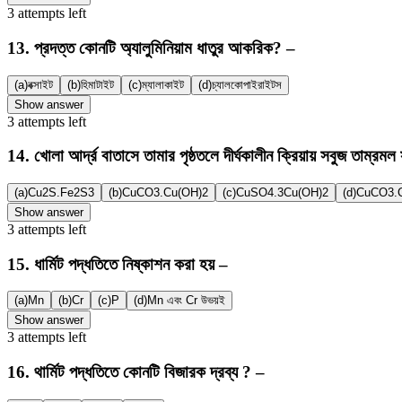
3
attempts
left
13
.
প্রদত্ত কোনটি অ্যালুমিনিয়াম ধাতুর আকরিক? –
(a)
বক্সাইট
(b)
হিমাটাইট
(c)
ম্যালাকাইট
(d)
চ্যালকোপাইরাইটস
Show answer
3
attempts
left
14
.
খোলা আর্দ্র বাতাসে তামার পৃষ্ঠতলে দীর্ঘকালীন ক্রিয়ায় সবুজ তাম্রম
(a)
Cu2S.Fe2S3
(b)
CuCO3.Cu(OH)2
(c)
CuSO4.3Cu(OH)2
(d)
CuCO3.C
Show answer
3
attempts
left
15
.
ধার্মিট পদ্ধতিতে নিষ্কাশন করা হয় –
(a)
Mn
(b)
Cr
(c)
P
(d)
Mn এবং Cr উভয়ই
Show answer
3
attempts
left
16
.
থার্মিট পদ্ধতিতে কোনটি বিজারক দ্রব্য ? –