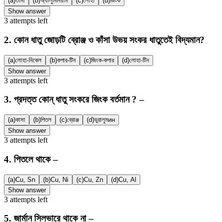
(a)
তামা
(b)
অ্যালুমিনিয়াম
(c)
লোহা
(d)
জিংক
Show answer
3
attempts
left
2
.
কোন ধাতু জোড়টি ব্রোঞ্জ ও কাঁসা উভয় সংকর ধাতুতেই বিদ্যমান?
(a)
লোহা-নিকেল
(b)
কপার-টিন
(c)
জিংক-কপার
(d)
লোহা-টিন
Show answer
3
attempts
left
3
.
প্রদত্ত কোন্ ধাতু সংকরে জিংক বর্তমান ? –
(a)
কাসা
(b)
পিতল
(c)
ব্রোঞ্জ
(d)
ডুরালুমин
Show answer
3
attempts
left
4
.
পিতলে থাকে –
(a)
Cu, Sn
(b)
Cu, Ni
(c)
Cu, Zn
(d)
Cu, Al
Show answer
3
attempts
left
5
.
জার্মান সিলভারে থাকে না –