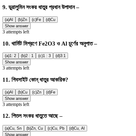
9
.
ডুরালুমিন সংকর ধাতুর প্রধান উপাদান –
(a)
Al
(b)
Zn
(c)
Fe
(d)
Cu
Show answer
3
attempts
left
10
.
থার্মিট মিশ্রণে Fe2O3 ও Al চূর্ণের অনুপাত –
(a)
1: 2
(b)
2 : 1
(c)
1 : 3
(d)
3:1
Show answer
3
attempts
left
11
.
গিবসাইট কোন্ ধাতুর আকরিক?
(a)
Al
(b)
Cu
(c)
Zn
(d)
Fe
Show answer
3
attempts
left
12
.
পিতল সংকর ধাতুতে আছে –
(a)
Cu, Sn
(b)
Zn, Cu
(c)
Cu, Pb
(d)
Cu, Al
Show answer