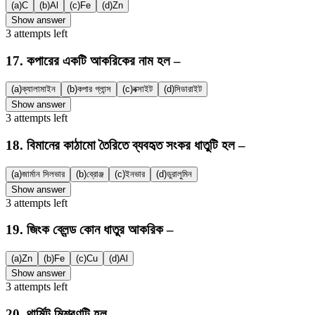
(a)
C
(b)
Al
(c)
Fe
(d)
Zn
Show answer
3
attempts
left
17
.
কপারের একটি আকরিকের নাম হল –
(a)
ক্যালামাইন
(b)
কপার গ্লান্স
(c)
বক্সাইট
(d)
সিডারাইট
Show answer
3
attempts
left
18
.
বিমানের কাঠামো তৈরিতে ব্যবহৃত সংকর ধাতুটি হল –
(a)
জার্মান সিলভার
(b)
ব্রোঞ্জ
(c)
ইনভার
(d)
ডুরালুমিন
Show answer
3
attempts
left
19
.
জিংক ব্লেন্ড কোন ধাতুর আকরিক –
(a)
Zn
(b)
Fe
(c)
Cu
(d)
Al
Show answer
3
attempts
left
20
.
থার্মিট মিশ্রণটি হল –