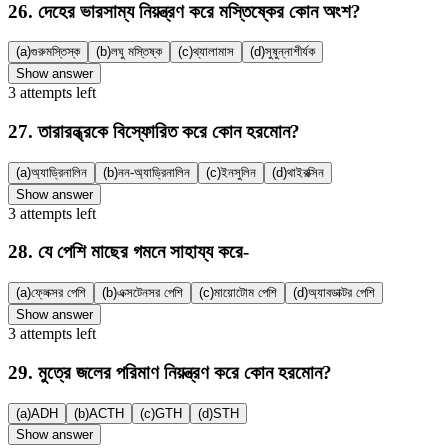
26
.
দেহের ভারসাম্য নিয়ন্ত্রণ করে মস্তিষ্কের কোন অংশ?
(a)
গুরুমস্তিস্ক
(b)
লঘু মস্তিষ্ক
(c)
থ্যালামাস
(d)
সুষুন্নাশীর্যক
Show answer
3
attempts
left
27
.
তারারন্ধ্রকে বিস্ফোরিত করে কোন হরমোন?
(a)
অ্যাড্রিনালিন
(b)
নন-অ্যাড্রিনালিন
(c)
ইনসুলিন
(d)
থাইরক্সিন
Show answer
3
attempts
left
28
.
যে পেশি মাছের গমনে সাহায্য করে-
(a)
ফ্লেক্সর পেশি
(b)
এক্সটেনসর পেশি
(c)
মায়োটোম পেশি
(d)
অ্যাবডাক্টর পেশি
Show answer
3
attempts
left
29
.
মুত্রে জলের পরিমাণ নিয়ন্ত্রণ করে কোন হরমোন?
(a)
ADH
(b)
ACTH
(c)
GTH
(d)
STH
Show answer