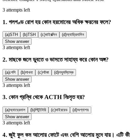
3
attempts
left
1
.
গলগণ্ড রোগ হয় কোন হরমোনের অধিক ক্ষরনের ফলে?
(a)
STH
(b)
TSH
(c)
থাইরক্সিন
(d)
অ্যাড্রিনালিন
Show answer
3
attempts
left
2
.
মাছকে জলে ডুবতে ও ভাসতে সাহায্য করে কোন অঙ্গ?
(a)
পেশি
(b)
পাখনা
(c)
পটকা
(d)
লঘুমস্তিস্ক
Show answer
3
attempts
left
3
.
কোন গ্রন্থি থেকে ACTH নিঃসৃত হয়?
(a)
অ্যাড্রেনাল
(b)
পিটুইটারি
(c)
থাইরয়েড
(d)
অগ্নাশয়
Show answer
3
attempts
left
4
.
জুই ফুল কম আলোয় ফোটে এবং বেশি আলোয় মুদে যায়। এটি কী