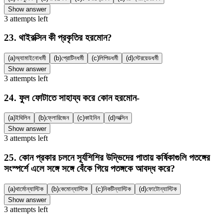
Show answer
3
attempts
left
23
.
থাইরক্সিন কী প্রকৃতির হরমোন?
(a)
অ্যামাইনোধর্মী
(b)
প্রোটিনধর্মী
(c)
লিপিডধর্মী
(d)
স্টেরয়েডধর্মী
Show answer
3
attempts
left
24
.
ফুল ফোটাতে সাহায্য করে কোন হরমোন-
(a)
ইথিলিন
(b)
ফ্লোরিজেন
(c)
কাইনিন
(d)
অক্সিন
Show answer
3
attempts
left
25
.
কোন প্রকার চলনে সূর্যশিশির উদ্ভিদের পাতায় কর্ষিকাগুলি পতঙ্গের
সংস্পর্শে এলে সঙ্গে সঙ্গে বেঁকে গিয়ে পতঙ্গকে আবদ্ধ করে?
(a)
থার্মোন্যাস্টিক
(b)
কেমোন্যাস্টিক
(c)
নিকটিন্যাস্টিক
(d)
ফোটোন্যাস্টিক
Show answer
3
attempts
left