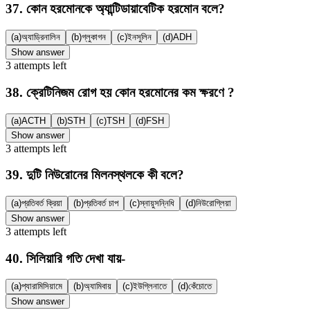
37
.
কোন হরমোনকে অ্যান্টিডায়াবেটিক হরমোন বলে?
(a)
অ্যাড্রিনালিন
(b)
গ্লুকাগন
(c)
ইনসুলিন
(d)
ADH
Show answer
3
attempts
left
38
.
ক্রেটিনিজম রোগ হয় কোন হরমোনের কম ক্ষরণে ?
(a)
ACTH
(b)
STH
(c)
TSH
(d)
FSH
Show answer
3
attempts
left
39
.
দুটি নিউরোনের মিলনস্থলকে কী বলে?
(a)
প্রতিবর্ত ক্রিয়া
(b)
প্রতিবর্ত চাপ
(c)
স্নায়ুসন্নিধি
(d)
নিউরোগ্লিয়া
Show answer
3
attempts
left
40
.
সিলিয়ারি গতি দেখা যায়-
(a)
প্যারামিসিয়ামে
(b)
অ্যামিবায়
(c)
ইউগ্লিনাতে
(d)
কেঁচোতে
Show answer