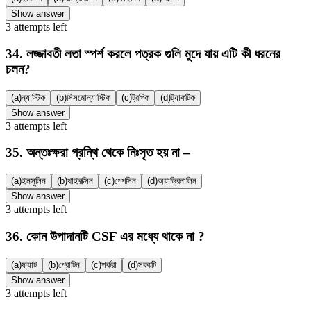
Show answer
3
attempts
left
34
.
লজ্জাবতী লতা স্পর্শ করলে পত্রক গুলি মুদে যায় এটি কী ধরনের
চলন?
(a)
ন্যাস্টিক
(b)
সিসমোন্যাস্টিক
(c)
ট্রপিক
(d)
ট্যাকটিক
Show answer
3
attempts
left
35
.
অন্তঃক্ষরা গ্রন্থি থেকে নিঃসৃত হয় না –
(a)
ইনসুলিন
(b)
থাইরক্সিন
(c)
পেপসিন
(d)
অ্যাড্রিনালিন
Show answer
3
attempts
left
36
.
কোন উপাদানটি CSF এর মধ্যে থাকে না ?
(a)
ফ্যাট
(b)
প্রোটিন
(c)
শর্করা
(d)
সবকটি
Show answer
3
attempts
left