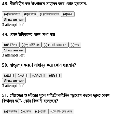
48
.
বীজবিহীন ফল উৎপাদনে সাহায্য করে কোন হরমোন-
(a)
জিব্বেরেলিন
(b)
কাইনিন
(c)
সাইটোকাইনিন
(d)
IAA
Show answer
3
attempts
left
49
.
কোন উদ্ভিদের গমন দেখা যায়-
(a)
ইউগ্লিনা
(b)
প্যারামিসিয়াম
(c)
ক্ল্যামাইডোমোনাস
(d)
স্পঞ্জ
Show answer
3
attempts
left
50
.
মাতৃদুগ্ধ ক্ষরণে সাহায্য করে কোন হরমোন?
(a)
LTH
(b)
STH
(c)
ACTH
(d)
GTH
Show answer
3
attempts
left
51
.
পেঁয়াজের ও মটরের মূলে সাইটোকাইনিন প্রয়োগ করলে দ্রুত কোশ
বিভাজন ঘটে- কোন বিজ্ঞানী বলেছেন?
(a)
ডারউইন
(b)
বেলিস
(c)
গুট্ম্যান
(d)
জগদীশ চন্দ্র বোস