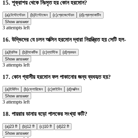
15
.
শূক্রাশয় থেকে নিঃসৃত হয় কোন হরমোন?
(a)
টেস্টোস্টেরন
(b)
ইস্টোজেন
(c)
প্রোজেস্টেরন
(d)
প্রোল্যাকাটিন
Show answer
3
attempts
left
16
.
উদ্ভিদের যে চলন অক্সিন হরমোন দ্বারা নিয়ন্ত্রিত হয় সেটি হল-
(a)
ট্রপিক
(b)
ট্যাকটিক
(c)
ন্যাস্টিক
(d)
প্রকরন
Show answer
3
attempts
left
17
.
কোন গ্যাসীয় হরমোন ফল পাকানোর জন্য ব্যবহৃত হয়?
(a)
ইথিলিন
(b)
ফ্লোরিজেন
(c)
কাইনিন
(d)
অক্সিন
Show answer
3
attempts
left
18
.
পায়রার ডানায় বড়ো পালকের সংখ্যা কটি?
(a)
23 টি
(b)
12 টি
(c)
10 টি
(d)
22 টি
Show answer