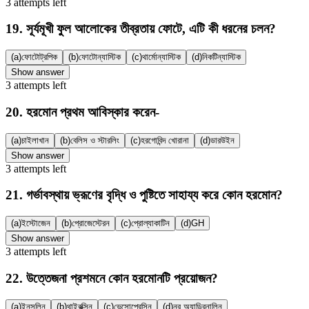
3
attempts
left
19
.
সূর্যমূখী ফুল আলোকের তীব্রতায় ফোটে, এটি কী ধরনের চলন?
(a)
ফোটোট্রপিক
(b)
ফোটোন্যাস্টিক
(c)
থার্মোন্যাস্টিক
(d)
নিকটিন্যাস্টিক
Show answer
3
attempts
left
20
.
হরমোন প্রথম আবিস্কার করেন-
(a)
চাইলাখান
(b)
বেলিস ও স্টারলিং
(c)
হরগোবিন্দ খোরানা
(d)
ডারউইন
Show answer
3
attempts
left
21
.
গর্ভাবস্থায় ভ্রূণের বৃদ্ধি ও পুষ্টিতে সাহায্য করে কোন হরমোন?
(a)
ইস্টোজেন
(b)
প্রোজেস্টেরন
(c)
প্রোল্যাকাটিন
(d)
GH
Show answer
3
attempts
left
22
.
উত্তেজনা প্রশমনে কোন হরমোনটি প্রয়োজন?
(a)
ইনসুলিন
(b)
থাইরক্সিন
(c)
ভেসোপ্রেসিন
(d)
নর অ্যাড্রিনালিন