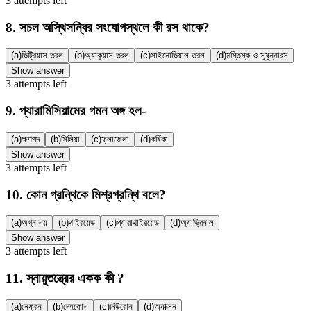
3
attempts
left
8
.
সচল অস্থিসন্ধির সংযোগস্থলে কী রস থাকে?
(a)
ভিট্রিয়াস তরল
(b)
অ্যাকুয়াস তরল
(c)
সাইনোভিয়াল তরল
(d)
মস্তিস্ক ও সুষুন্নারস
Show answer
3
attempts
left
9
.
প্যারামিসিয়ামের গমন অঙ্গ হল-
(a)
ক্ষণপদ
(b)
সিলিয়া
(c)
ফ্লাজেলা
(d)
কর্ষিকা
Show answer
3
attempts
left
10
.
কোন গ্রন্থিকে মিশ্রগ্রন্থি বলে?
(a)
অগ্নাশয়
(b)
থাইরয়েড
(c)
প্যারাথাইরয়েড
(d)
অ্যাড্রিনাল
Show answer
3
attempts
left
11
.
স্নায়ুতন্ত্রের একক কী ?
(a)
নেফ্রন
(b)
দেহকোশ
(c)
নিউরোন
(d)
অ্যাক্সন