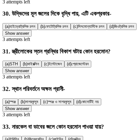
3
attempts
left
30
.
উদ্ভিদের মূল জলের দিকে বৃদ্ধি পায়, এটি একপ্রকার-
(a)
হাইড্রোট্রপিক চলন
(b)
ফোটোট্রপিক চলন
(c)
সিসমোন্যাস্টিক চলন
(d)
জিওট্রপিক চলন
Show answer
3
attempts
left
31
.
স্ত্রীলোকের স্তন গ্রন্থির বিকাশ ঘটায় কোন হরমোন?
(a)
STH
(b)
থাইরক্সিন
(c)
ইস্টোজেন
(d)
প্রোজেস্টেরন
Show answer
3
attempts
left
32
.
স্থান পরিবর্তনে অক্ষম প্রানী-
(a)
স্পঞ্জ
(b)
সাগরকুসুম
(c)
স্পঞ্জ ও সাগরকুসুম
(d)
কোনোটিই নয়
Show answer
3
attempts
left
33
.
নারকেল বা ডাবের জলে কোন হরমোন পাওয়া যায়?
(a)
ইথিলিন
(b)
জিব্বেরেলিন
(c)
কাইনিন
(d)
অক্সিন