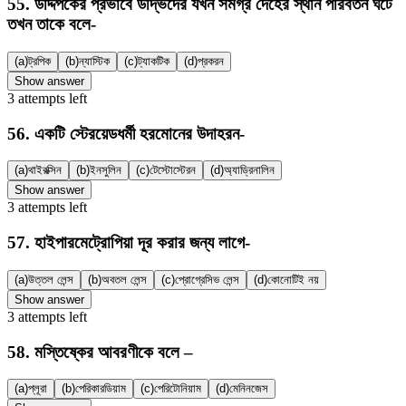
55
.
উদ্দিপকের প্রভাবে উদ্ভিদের যখন সমগ্র দেহের স্থান পরিবর্তন ঘটে
তখন তাকে বলে-
(a)
ট্রপিক
(b)
ন্যাস্টিক
(c)
ট্যাকটিক
(d)
প্রকরন
Show answer
3
attempts
left
56
.
একটি স্টেরয়েডধর্মী হরমোনের উদাহরন-
(a)
থাইরক্সিন
(b)
ইনসুলিন
(c)
টেস্টোস্টেরন
(d)
অ্যাড্রিনালিন
Show answer
3
attempts
left
57
.
হাইপারমেট্রোপিয়া দূর করার জন্য লাগে-
(a)
উত্তল লেন্স
(b)
অবতল লেন্স
(c)
প্রোগ্রেসিভ লেন্স
(d)
কোনোটিই নয়
Show answer
3
attempts
left
58
.
মস্তিষ্কের আবরণীকে বলে –
(a)
প্লূরা
(b)
পেরিকারডিয়াম
(c)
পেরিটোনিয়াম
(d)
মেনিনজেস