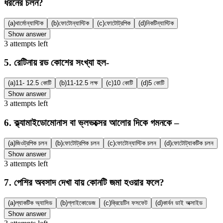
ধরনের চলন?
(a)
থার্মোন্যাস্টিক
(b)
ফোটোন্যাস্টিক
(c)
ফোটোট্রপিক
(d)
নিকটিন্যাস্টিক
Show answer
3
attempts
left
5
.
রেটিনায় রড কোশের সংখ্যা হল-
(a)
11- 12.5 কোটি
(b)
11-12.5 লক্ষ
(c)
10 কোটি
(d)
5 কোটি
Show answer
3
attempts
left
6
.
ক্ল্যামাইডোমোনাস বা ভ্লভক্সের আলোর দিকে গমনকে –
(a)
জিওট্রপিক চলন
(b)
ফোটোট্রপিক চলন
(c)
ফোটোন্যাস্টিক চলন
(d)
ফোটোট্যাকটিক চলন
Show answer
3
attempts
left
7
.
পেশির অবসাদ দেখা যায় কোনটি জমা হওয়ার ফলে?
(a)
ল্যাকটিক অ্যাসিড
(b)
গ্লাইকোডেজ
(c)
ক্রিয়েটিন ফসফেট
(d)
কার্বন ডাই অক্সাইড
Show answer