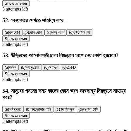
Show answer
3
attempts
left
52
.
অন্ধকারে দেখতে সাহায্য করে –
(a)
রড কোশ
(b)
কোন কোশ
(c)
উভয় কোশ
(d)
কোনোটিই নয়
Show answer
3
attempts
left
53
.
উদ্ভিদের আলোকবর্তী চলন নিয়ন্ত্রনে অংশ নেয় কোণ হরমোন?
(a)
অক্সিন
(b)
জিব্বেরেলিন
(c)
কাইনিন
(d)
2,4-D
Show answer
3
attempts
left
54
.
মানুষের গমনের সময় কানের কোন অংশ ভারসাম্য নিয়ন্ত্রনে সাহায্য
করে?
(a)
অস্তিত্রয়
(b)
অর্ধচন্দ্রাকার নালি
(c)
লঘুমস্তিস্ক
(d)
কঙ্কাল পেশি
Show answer
3
attempts
left