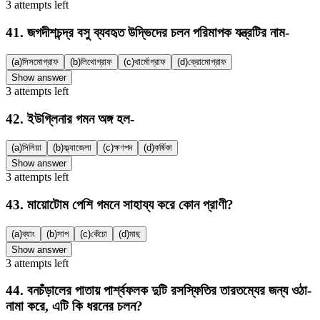
3
attempts
left
41
.
জগদীশচন্দ্র বসু ব্যবহৃত উদ্ভিদের চলন পরিমাপক যন্ত্রটির নাম-
(a)
সিসমোগ্রাফ
(b)
লিথোগ্রাফ
(c)
থার্মোগ্রাফ
(d)
ক্রোমোগ্রাফ
Show answer
3
attempts
left
42
.
ইউগ্লিনার গমন অঙ্গ হল-
(a)
সিলিয়া
(b)
ফ্ল্যাজেলা
(c)
ক্ষণপদ
(d)
কর্ষিকা
Show answer
3
attempts
left
43
.
মায়োটোম পেশি গমনে সাহায্য করে কোন প্রাণী?
(a)
ব্যাং
(b)
সাপ
(c)
কেঁচো
(d)
মাছ
Show answer
3
attempts
left
44
.
বনচঁড়ালের পাতায় পার্শ্বফলক দুটি রসস্ফিতির তারতম্যের জন্য ওঠা-
নামা করে, এটি কি ধরনের চলন?