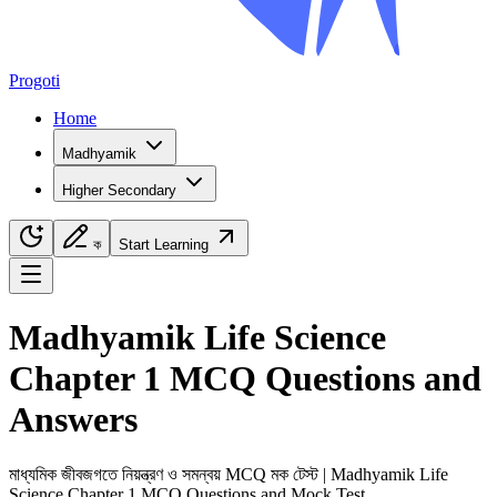
Progoti
Home
Madhyamik
Higher Secondary
ক
Start Learning
Navigation Menu
Madhyamik
Life Science
Chapter
1
MCQ Questions and
Answers
মাধ্যমিক
জীবজগতে নিয়ন্ত্রণ ও সমন্বয়
MCQ মক টেস্ট |
Madhyamik
Life
Science
Chapter
1
MCQ Questions and Mock Test.