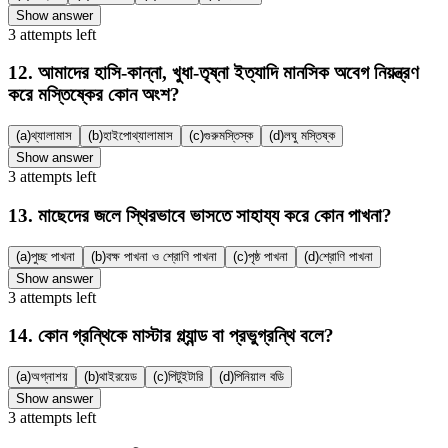
Show answer
3
attempts
left
12
.
আমাদের হাসি-কান্না, খুধা-তৃষ্না ইত্যাদি মানসিক অবেগ নিয়ন্ত্রণ
করে মস্তিষ্কের কোন অংশ?
(a)
থ্যালামাস
(b)
হাইপোথ্যালামাস
(c)
গুরুমস্তিস্ক
(d)
লঘু মস্তিষ্ক
Show answer
3
attempts
left
13
.
মাছেদের জলে স্থিরভাবে ভাসতে সাহায্য করে কোন পাখনা?
(a)
পুচ্ছ পাখনা
(b)
বক্ষ পাখনা ও শ্রোণি পাখনা
(c)
পৃষ্ঠ পাখনা
(d)
শ্রোণি পাখনা
Show answer
3
attempts
left
14
.
কোন গ্রন্থিকে মাস্টার গ্ল্যান্ড বা প্রভুগ্রন্থি বলে?
(a)
অগ্নাশয়
(b)
থাইরয়েড
(c)
পিটুইটারি
(d)
পিনিয়াল বডি
Show answer
3
attempts
left