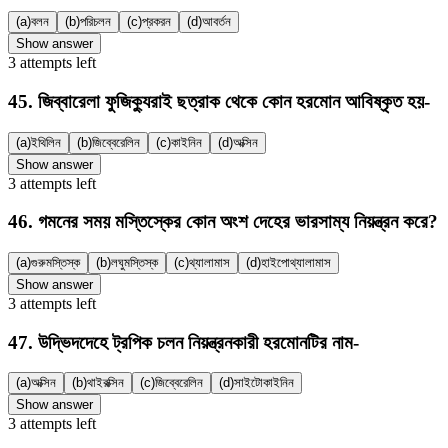
(a)
বলন
(b)
পরিচলন
(c)
প্রকরন
(d)
আবর্তন
Show answer
3
attempts
left
45
.
জিব্বারেলা ফুজিক্যুরাই ছত্রাক থেকে কোন হরমোন আবিষ্কৃত হয়-
(a)
ইথিলিন
(b)
জিব্বেরেলিন
(c)
কাইনিন
(d)
অক্সিন
Show answer
3
attempts
left
46
.
গমনের সময় মস্তিস্কের কোন অংশ দেহের ভারসাম্য নিয়ন্ত্রন করে?
(a)
গুরুমস্তিস্ক
(b)
লঘুমস্তিস্ক
(c)
থ্যালামাস
(d)
হাইপোথ্যালামাস
Show answer
3
attempts
left
47
.
উদ্ভিদদেহে ট্রপিক চলন নিয়ন্ত্রনকারী হরমোনটির নাম-
(a)
অক্সিন
(b)
থাইরক্সিন
(c)
জিব্বেরেলিন
(d)
সাইটোকাইনিন
Show answer
3
attempts
left