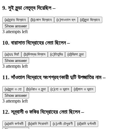
9
.
সুই মুন্ডা নেতৃত্ব দিয়েছিল –
(a)
চুয়াড় বিদ্রোহে
(b)
কোল বিদ্রোহে
(c)
সাওতাল হুল
(d)
মুন্ডা বিদ্রোহে
Show answer
3
attempts
left
10
.
বারাসাত বিদ্রোহের নেতা ছিলেন –
(a)
দুদু মিয়াঁ
(b)
দিগম্বর বিশ্বাস
(c)
তিতুমির
(d)
বিরসা মুন্ডা
Show answer
3
attempts
left
11
.
সাঁওতাল বিদ্রোহে অংশগ্রহণকারী দুটি উপজাতির নাম –
(a)
মুন্ডা ও হো
(b)
ওঁরাও ও মুন্ডা
(c)
হো ও ভুয়ান
(d)
মাল ও ভুয়ান
Show answer
3
attempts
left
12
.
সন্ন্যাসী ও ফকির বিদ্রোহের নেতা ছিলেন –
(a)
রানি কর্ণাবতী
(b)
রানি শিরোমণি
(c)
দেবী চৌধুরাণী
(d)
রানি দুর্গাবতী