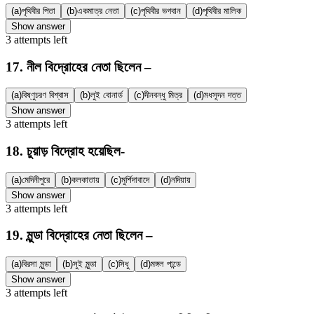
(a)
পৃথিবীর পিতা
(b)
একমাত্র নেতা
(c)
পৃথিবীর ভগবান
(d)
পৃথিবীর মালিক
Show answer
3
attempts
left
17
.
নীল বিদ্রোহের নেতা ছিলেন –
(a)
বিষ্ণুচরণ বিশ্বাস
(b)
লুই বোনার্ড
(c)
দীনবন্ধু মিত্র
(d)
মধসূদন দত্ত
Show answer
3
attempts
left
18
.
চুয়াড় বিদ্রোহ হয়েছিল-
(a)
মেদিনীপুরে
(b)
কলকাতায়
(c)
মুর্শিদাবাদে
(d)
নদিয়ায়
Show answer
3
attempts
left
19
.
মুন্ডা বিদ্রোহের নেতা ছিলেন –
(a)
বিরসা মুন্ডা
(b)
সুই মুন্ডা
(c)
সিধু
(d)
মঙ্গল পান্ডে
Show answer
3
attempts
left