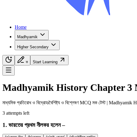
Home
Madhyamik
Higher Secondary
ক
Start Learning
Navigation Menu
Madhyamik
History
Chapter
3
মাধ্যমিক
প্রতিরোধ ও বিদ্রোহঃবৈশিষ্ট্য ও বিশ্লেষণ
MCQ মক টেস্ট |
Madhyamik
H
3
attempts
left
1
.
ভারতের প্রথম নীলকর হলেন –