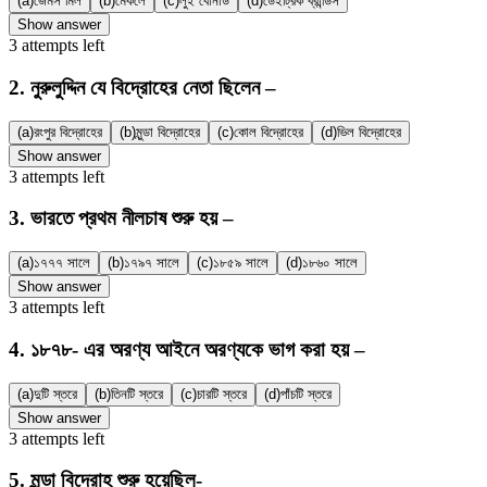
(a)
জেমস মিল
(b)
মেকলে
(c)
লুই বোনার্ড
(d)
ডেইট্রিক ব্রান্ডিস
Show answer
3
attempts
left
2
.
নুরুলুদ্দিন যে বিদ্রোহের নেতা ছিলেন –
(a)
রংপুর বিদ্রোহের
(b)
মুন্ডা বিদ্রোহের
(c)
কোল বিদ্রোহের
(d)
ভিল বিদ্রোহের
Show answer
3
attempts
left
3
.
ভারতে প্রথম নীলচাষ শুরু হয় –
(a)
১৭৭৭ সালে
(b)
১৭৯৭ সালে
(c)
১৮৫৯ সালে
(d)
১৮৬০ সালে
Show answer
3
attempts
left
4
.
১৮৭৮- এর অরণ্য আইনে অরণ্যকে ভাগ করা হয় –
(a)
দুটি স্তরে
(b)
তিনটি স্তরে
(c)
চারটি স্তরে
(d)
পাঁচটি স্তরে
Show answer
3
attempts
left
5
.
মুন্ডা বিদ্রোহ শুরু হয়েছিল-