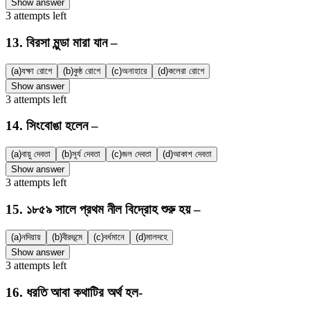
Show answer
3
attempts
left
13
.
বিরসা মুন্ডা মারা যান –
(a)
যক্ষা রোগে
(b)
কুষ্ঠ রোগে
(c)
অনাহারে
(d)
কলেরা রোগে
Show answer
3
attempts
left
14
.
সিংবোঙা হলেন –
(a)
বায়ু দেবতা
(b)
সূর্য দেবতা
(c)
জল দেবতা
(d)
আকাশ দেবতা
Show answer
3
attempts
left
15
.
১৮৫৯ সালে প্রথম নীল বিদ্রোহ শুরু হয় –
(a)
নদিয়ায়
(b)
বীরভূমে
(c)
বর্ধমানে
(d)
মালদহে
Show answer
3
attempts
left
16
.
ধরতি আবা কথাটির অর্থ হল-