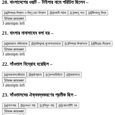
20
.
বাংলাদেশের ওয়াট – টাইলার নামে পরিচিত ছিলেন –
(a)
দিগম্বর বিশ্বাস ও বিষ্ণু চরণ বিশ্বাস
(b)
ভবানী পাঠক
(c)
মজনু শাহ
(d)
দীনবন্ধু মিত্র
Show answer
3
attempts
left
21
.
বাংলার নানাসাহেব বলা হয় –
(a)
রামরতন মল্লিককে
(b)
হরিশচন্দ্র মুখোপাধ্যায়কে
(c)
দিগম্বর বিশ্বাসকে
(d)
দীনবন্দু মিত্রকে
Show answer
3
attempts
left
22
.
সাঁওতাল বিদ্রোহ হয়েছিল –
(a)
নারকেলবেড়িয়ায়
(b)
চট্টগ্রামে
(c)
ভগনাডিহিতে
(d)
বারাসাতে
Show answer
3
attempts
left
23
.
সাঁওতালদের ঐক্যবদ্ধকরণের প্রতীক ছিল –
(a)
শালগাছ
(b)
সেগুন গাছ
(c)
শিমুল গাছ
(d)
কোনোটিই নয়
Show answer