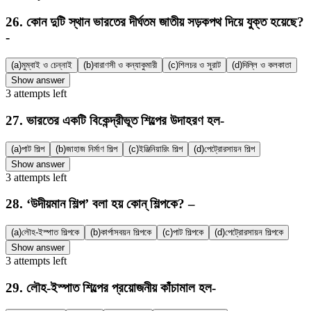
26
.
কোন দুটি স্থান ভারতের দীর্ঘতম জাতীয় সড়কপথ দিয়ে যুক্ত হয়েছে?
-
(a)
মুম্বাই ও চেন্নাই
(b)
বারাণসী ও কন্যাকুমারী
(c)
শিলচর ও সুরাট
(d)
দিল্লি ও কলকাতা
Show answer
3
attempts
left
27
.
ভারতের একটি বিকেন্দ্রীভূত শিল্পের উদাহরণ হল-
(a)
পাট শিল্প
(b)
জাহাজ নির্মাণ শিল্প
(c)
ইঞ্জিনিয়ারিং শিল্প
(d)
পেট্রোরসায়ন শিল্প
Show answer
3
attempts
left
28
.
‘উদীয়মান শিল্প’ বলা হয় কোন্ শিল্পকে? –
(a)
লৌহ-ইস্পাত শিল্পকে
(b)
কার্পাসবয়ন শিল্পকে
(c)
পাট শিল্পকে
(d)
পেট্রোরসায়ন শিল্পকে
Show answer
3
attempts
left
29
.
লৌহ-ইস্পাত শিল্পের প্রয়োজনীয় কাঁচামাল হল-