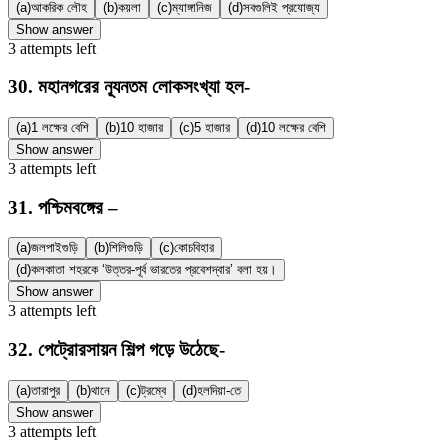
(a)
আকরিক লৌহ
(b)
কয়লা
(c)
ম্যাঙ্গানিজ
(d)
সবগুলিই প্রযোজ্য
Show answer
3
attempts
left
30
.
মহানগরের ন্যূনতম লোকসংখ্যা হল-
(a)
1 লক্ষের বেশি
(b)
10 হাজার
(c)
5 হাজার
(d)
10 লক্ষের বেশি
Show answer
3
attempts
left
31
.
পশ্চিমবঙ্গের –
(a)
জলপাইগুড়ি
(b)
শিলিগুড়ি
(c)
কোচবিহার
(d)
কলকাতা শহরকে ‘উত্তর-পূর্ব ভারতের প্রবেশদ্বার’ বলা হয়।
Show answer
3
attempts
left
32
.
পেট্রোরসায়ন শিল্প গড়ে উঠেছে-
(a)
তারাপুর
(b)
থানে
(c)
ট্রম্বে
(d)
হলদিয়া-তে
Show answer
3
attempts
left