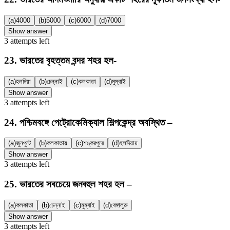
(a)
4000
(b)
5000
(c)
6000
(d)
7000
Show answer
3
attempts
left
23
.
ভারতের বৃহত্তম বন্দর শহর হল-
(a)
হলদিয়া
(b)
চেন্নাই
(c)
কলকাতা
(d)
মুম্বাই
Show answer
3
attempts
left
24
.
পশ্চিমবঙ্গে পেট্রোকেমিক্যাল শিল্পকেন্দ্র অবস্থিত –
(a)
জুনপুটে
(b)
কলকাতায়
(c)
শঙ্করপুরে
(d)
হলদিয়ায়
Show answer
3
attempts
left
25
.
ভারতের সবচেয়ে জনবহুল শহর হল –
(a)
কলকাতা
(b)
চেন্নাই
(c)
মুম্বাই
(d)
বেঙ্গালুরু
Show answer
3
attempts
left