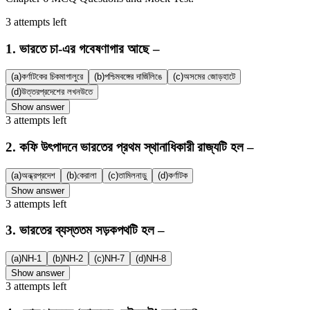
3
attempts
left
1
.
ভারতে চা-এর গবেষণাগার আছে –
(a)
কর্ণাটকের চিকমাগালুরে
(b)
পশ্চিমবঙ্গের দার্জিলিঙে
(c)
অসমের জোড়হাটে
(d)
উত্তরপ্রদেশের লখনউতে
Show answer
3
attempts
left
2
.
কফি উৎপাদনে ভারতের প্রথম স্থানাধিকারী রাজ্যটি হল –
(a)
অন্ধ্রপ্রদেশ
(b)
কেরালা
(c)
তামিলনাড়ু
(d)
কর্ণাটক
Show answer
3
attempts
left
3
.
ভারতের ব্যস্ততম সড়কপথটি হল –
(a)
NH-1
(b)
NH-2
(c)
NH-7
(d)
NH-8
Show answer
3
attempts
left