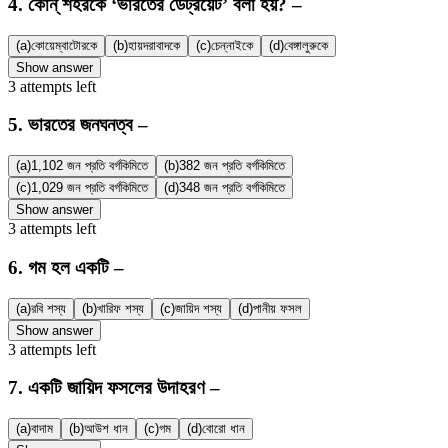
4
.
কোন্ শহরকে ‘ভারতের ডেট্রয়েট’ বলা হয়? –
(a)
কোয়েম্বাটোরকে
(b)
হায়দরাবাদকে
(c)
চেন্নাইকে
(d)
বেঙ্গালুরুকে
Show answer
3
attempts
left
5
.
ভারতের জনঘনত্ব –
(a)
1,102 জন প্রতি বর্গকিমিতে
(b)
382 জন প্রতি বর্গকিমিতে
(c)
1,029 জন প্রতি বর্গকিমিতে
(d)
348 জন প্রতি বর্গকিমিতে
Show answer
3
attempts
left
6
.
গম হল একটি –
(a)
রবি শস্য
(b)
খারিফ শস্য
(c)
জায়িদ শস্য
(d)
পানীয় ফসল
Show answer
3
attempts
left
7
.
একটি জায়িদ ফসলের উদাহরণ –
(a)
বাদাম
(b)
আউশ ধান
(c)
গম
(d)
বোরো ধান