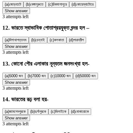
(a)
জোড়হাটে
(b)
বেঙ্গালুরুতে
(c)
চিকমাগালুরে
(d)
কোয়েম্বাটোরে
Show answer
3
attempts
left
12
.
ভারতে স্বাভাবিক পোতাশ্রয়যুক্ত বন্দর হল –
(a)
বিশাখাপত্তনম
(b)
চেন্নাই
(c)
কলকাতা
(d)
পারাদ্বীপ
Show answer
3
attempts
left
13
.
কোনো পৌর এলাকার নূন্যতম জনসংখ্যা হল-
(a)
5000 জন
(b)
7000 জন
(c)
10000 জন
(d)
50000 জন
Show answer
3
attempts
left
14
.
ভারতের রূঢ় বলা হয়-
(a)
জামশেদপুরকে
(b)
দুর্গাপুরকে
(c)
ভিলাইকে
(d)
বোকারোকে
Show answer
3
attempts
left