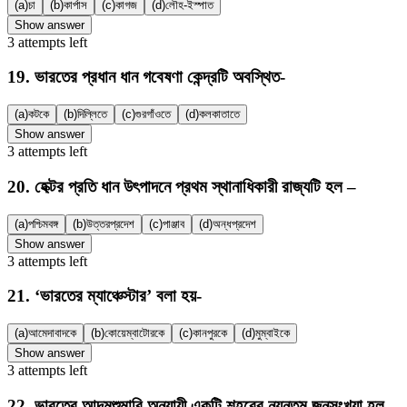
(a)
চা
(b)
কার্পাস
(c)
কাগজ
(d)
লৌহ-ইস্পাত
Show answer
3
attempts
left
19
.
ভারতের প্রধান ধান গবেষণা কেন্দ্রটি অবস্থিত-
(a)
কটকে
(b)
দিল্লিতে
(c)
গুরগাঁওতে
(d)
কলকাতাতে
Show answer
3
attempts
left
20
.
হেক্টর প্রতি ধান উৎপাদনে প্রথম স্থানাধিকারী রাজ্যটি হল –
(a)
পশ্চিমবঙ্গ
(b)
উত্তরপ্রদেশ
(c)
পাঞ্জাব
(d)
অন্ধপ্রদেশ
Show answer
3
attempts
left
21
.
‘ভারতের ম্যাঞ্চেস্টার’ বলা হয়-
(a)
আমেদাবাদকে
(b)
কোয়েম্বাটোরকে
(c)
কানপুরকে
(d)
মুম্বাইকে
Show answer
3
attempts
left
22
.
ভারতের আদমশুমারি অনুযায়ী একটি শহরের ন্যূনতম জনসংখ্যা হল-