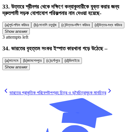
33
.
উত্তরে শ্রীনগর থেকে দক্ষিণে কন্যাকুমারীকে যুক্ত করার জন্য
দ্রুতগামী সড়ক যোগাযোগ পরিকল্পনার নাম দেওয়া হয়েছে-
(a)
পূর্ব-পশ্চিম করিডর
(b)
সোনালি চতুর্ভুজ
(c)
উত্তর-দক্ষিণ করিডর
(d)
উত্তর-মধ্য করিডর
Show answer
3
attempts
left
34
.
ভারতের বৃহত্তম সংকর ইস্পাত কারখানা গড়ে উঠেছে –
(a)
সালেমে
(b)
জামশেদপুরে
(c)
দুর্গাপুরে
(d)
ভিলাইয়ে
Show answer
✓
ভারতের প্রাকৃতিক পরিবেশ
উপগ্রহ চিত্র ও ভূবৈচিত্রসূচক মানচিত্র