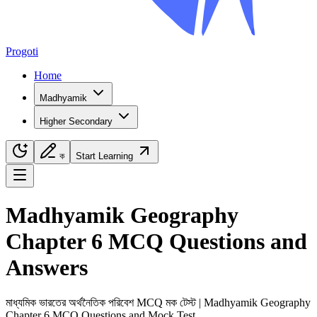
Progoti
Home
Madhyamik
Higher Secondary
ক
Start Learning
Navigation Menu
Madhyamik
Geography
Chapter
6
MCQ Questions and
Answers
মাধ্যমিক
ভারতের অর্থনৈতিক পরিবেশ
MCQ মক টেস্ট |
Madhyamik
Geography
Chapter
6
MCQ Questions and Mock Test.