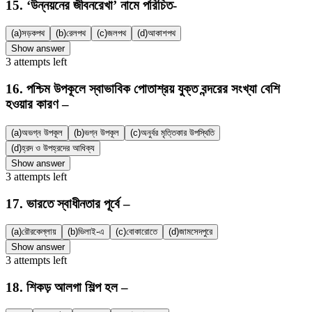
15
.
‘উন্নয়নের জীবনরেখা’ নামে পরিচিত-
(a)
সড়কপথ
(b)
রেলপথ
(c)
জলপথ
(d)
আকাশপথ
Show answer
3
attempts
left
16
.
পশ্চিম উপকূলে স্বাভাবিক পোতাশ্রয় যুক্ত বন্দরের সংখ্যা বেশি
হওয়ার কারণ –
(a)
অভগ্ন উপকূল
(b)
ভগ্ন উপকূল
(c)
অনুর্বর মৃত্তিকার উপস্থিতি
(d)
হ্রদ ও উপহ্রদের আধিক্য
Show answer
3
attempts
left
17
.
ভারতে স্বাধীনতার পূর্বে –
(a)
রৌরকেল্লায়
(b)
ভিলাই-এ
(c)
বোকারোতে
(d)
জামসেদপুরে
Show answer
3
attempts
left
18
.
শিকড় আলগা শিল্প হল –