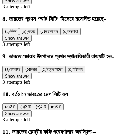
Show answer
3
attempts
left
8
.
ভারতের প্রথম ‘স্মার্ট সিটি’ হিসেবে মনোনীত হয়েছে-
(a)
দিল্লি
(b)
পুদুচেরি
(c)
হায়দরাবাদ
(d)
কলকাতা
Show answer
3
attempts
left
9
.
ভারতে জোয়ার উৎপাদনে প্রথম স্থানাধিকারী রাজ্যটি হল-
(a)
মহারাষ্ট্র
(b)
বিহার
(c)
উত্তরপ্রদেশ
(d)
পশ্চিমবঙ্গ
Show answer
3
attempts
left
10
.
বর্তমানে ভারতের মেগাসিটি হল-
(a)
2 টি
(b)
3 টি
(c)
4 টি
(d)
8 টি
Show answer
3
attempts
left
11
.
ভারতের কেন্দ্রীয় কফি গবেষণাগার অবস্থিত –