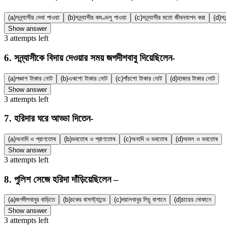
(a)
সন্ন্যাসীর দেখা পাওয়া
(b)
সন্ন্যাসীর কমণ্ডলু পাওয়া
(c)
সন্ন্যাসীর মতো জীবনযাপন করা
(d)
সন
Show answer
3
attempts
left
6
.
সন্ন্যাসীকে বিদায় দেওয়ার সময় জগদীশবাবু দিয়েছিলেন-
(a)
পঞ্চাশ টাকার নোট
(b)
একশো টাকার নোট
(c)
পাঁচশো টাকার নোট
(d)
হাজার টাকার নোট
Show answer
3
attempts
left
7
.
হরিদার ঘরে আড্ডা দিতেন-
(a)
অনাদি ও প্রাণতোষ
(b)
ভবতোষ ও প্রাণতোষ
(c)
অনাদি ও ভবতোষ
(d)
অমল ও ভবতোষ
Show answer
3
attempts
left
8
.
পুলিশ সেজে হরিদা দাঁড়িয়েছিলেন –
(a)
জগদীশবাবুর বাড়িতে
(b)
চকের বাসস্ট্যান্ডে
(c)
দয়ালবাবুর লিচু বাগানে
(d)
চায়ের দোকানে
Show answer
3
attempts
left