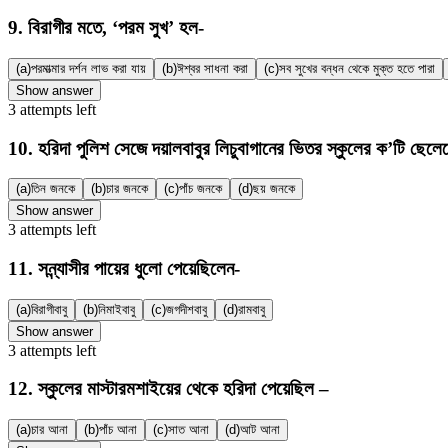
9
.
বিরাগীর মতে, ‘পরম সুখ’ হল-
(a)
পরমাত্মার দর্শন লাভ করা যায়
(b)
ঈশ্বর সাধনা করা
(c)
সব সুখের বন্ধন থেকে মুক্ত হতে পারা
Show answer
3
attempts
left
10
.
হরিদা পুলিশ সেজে দয়ালবাবুর লিচুবাগানের ভিতর স্কুলের ক’টি ছেল
(a)
তিন জনকে
(b)
চার জনকে
(c)
পাঁচ জনকে
(d)
ছয় জনকে
Show answer
3
attempts
left
11
.
সন্ন্যাসীর পায়ের ধুলো পেয়েছিলেন-
(a)
বিরাগীবাবু
(b)
নিমাইবাবু
(c)
জগদীশবাবু
(d)
রামবাবু
Show answer
3
attempts
left
12
.
স্কুলের মাস্টারমশাইয়ের থেকে হরিদা পেয়েছিল –
(a)
চার আনা
(b)
পাঁচ আনা
(c)
সাত আনা
(d)
আট আনা