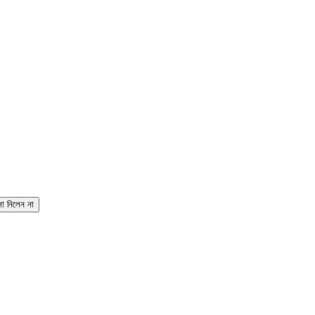
া নিলেন না