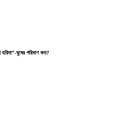
িশ হরিদা”-ঘুষের পরিমাণ কত?