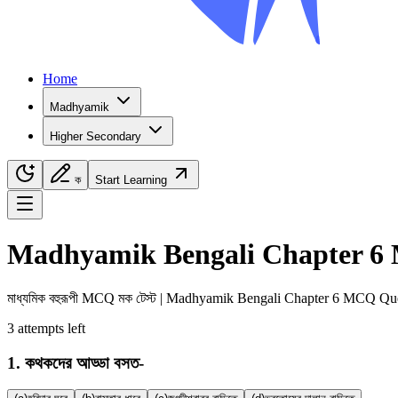
Home
Madhyamik
Higher Secondary
ক
Start Learning
Navigation Menu
Madhyamik
Bengali
Chapter
6
মাধ্যমিক
বহুরূপী
MCQ মক টেস্ট |
Madhyamik
Bengali
Chapter
6
MCQ Ques
3
attempts
left
1
.
কথকদের আড্ডা বসত-