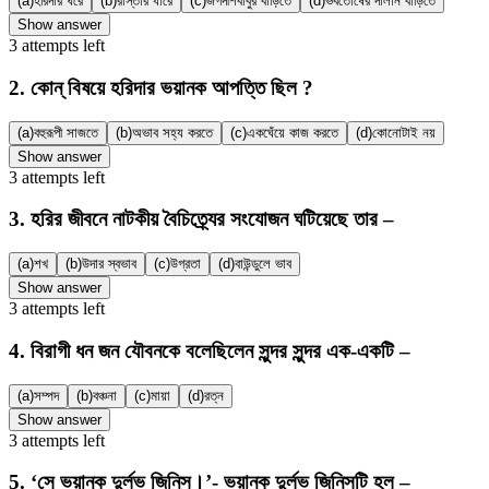
(a)
হরিদার ঘরে
(b)
রাস্তার ধারে
(c)
জগদীশবাবুর বাড়িতে
(d)
ভবতোষের দালান বাড়িতে
Show answer
3
attempts
left
2
.
কোন্ বিষয়ে হরিদার ভয়ানক আপত্তি ছিল ?
(a)
বহুরূপী সাজতে
(b)
অভাব সহ্য করতে
(c)
একঘেঁয়ে কাজ করতে
(d)
কোনোটাই নয়
Show answer
3
attempts
left
3
.
হরির জীবনে নাটকীয় বৈচিত্র্যের সংযোজন ঘটিয়েছে তার –
(a)
শখ
(b)
উদার স্বভাব
(c)
উগ্রতা
(d)
বাউন্ডুলে ভাব
Show answer
3
attempts
left
4
.
বিরাগী ধন জন যৌবনকে বলেছিলেন সুন্দর সুন্দর এক-একটি –
(a)
সম্পদ
(b)
বঞ্চনা
(c)
মায়া
(d)
রত্ন
Show answer
3
attempts
left
5
.
‘সে ভয়ানক দুর্লভ জিনিস।’- ভয়ানক দুর্লভ জিনিসটি হল –