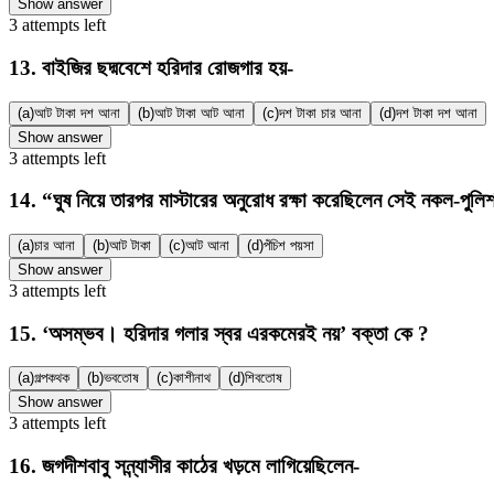
Show answer
3
attempts
left
13
.
বাইজির ছদ্মবেশে হরিদার রোজগার হয়-
(a)
আট টাকা দশ আনা
(b)
আট টাকা আট আনা
(c)
দশ টাকা চার আনা
(d)
দশ টাকা দশ আনা
Show answer
3
attempts
left
14
.
“ঘুষ নিয়ে তারপর মাস্টারের অনুরোধ রক্ষা করেছিলেন সেই নকল-পুল
(a)
চার আনা
(b)
আট টাকা
(c)
আট আনা
(d)
পঁচিশ পয়সা
Show answer
3
attempts
left
15
.
‘অসম্ভব। হরিদার গলার স্বর এরকমেরই নয়’ বক্তা কে ?
(a)
গল্পকথক
(b)
ভবতোষ
(c)
কাশীনাথ
(d)
শিবতোষ
Show answer
3
attempts
left
16
.
জগদীশবাবু সন্ন্যাসীর কাঠের খড়মে লাগিয়েছিলেন-