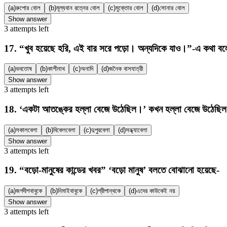
(a)
রুপোর বোল
(b)
মূল্যবান রত্নের বোল
(c)
মুক্তোর বোল
(d)
সোনার বোল
Show answer
3
attempts
left
17
.
“খুব হয়েছে হরি, এই বার সরে পড়ো। অন্যদিকে যাও।”-এ কথা বল
(a)
ভবতোষ
(b)
কাশীনাথ
(c)
অনাদি
(d)
জনৈক বাসযাত্রী
Show answer
3
attempts
left
18
.
‘একটা আতঙ্কের হল্লা বেজে উঠেছিল।’ কখন হল্লা বেজে উঠেছিল
(a)
সকালবেলা
(b)
বিকেলবেলা
(c)
দুপুরবেলা
(d)
সন্ধ্যাবেলা
Show answer
3
attempts
left
19
.
“বড়ো-মানুষের কান্ডের খবর” ‘বড়ো মানুষ’ বলতে বোঝানো হয়েছে-
(a)
জগদীশবাবুকে
(b)
নিমাইবাবুকে
(c)
শ্রীপান্থকে
(d)
এদের কাউকেই নয়
Show answer
3
attempts
left