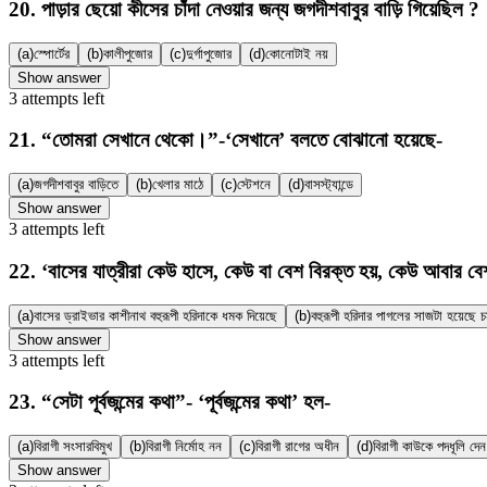
20
.
পাড়ার ছেয়ো কীসের চাঁদা নেওয়ার জন্য জগদীশবাবুর বাড়ি গিয়েছিল ?
(a)
স্পোর্টের
(b)
কালীপুজোর
(c)
দুর্গাপুজোর
(d)
কোনোটাই নয়
Show answer
3
attempts
left
21
.
“তোমরা সেখানে থেকো।”-‘সেখানে’ বলতে বোঝানো হয়েছে-
(a)
জগদীশবাবুর বাড়িতে
(b)
খেলার মাঠে
(c)
স্টেশনে
(d)
বাসস্ট্যান্ডে
Show answer
3
attempts
left
22
.
‘বাসের যাত্রীরা কেউ হাসে, কেউ বা বেশ বিরক্ত হয়, কেউ আবার বেশ
(a)
বাসের ড্রাইভার কাশীনাথ বহুরূপী হরিদাকে ধমক দিয়েছে
(b)
বহুরূপী হরিদার পাগলের সাজটা হয়েছে 
Show answer
3
attempts
left
23
.
“সেটা পূর্বজন্মের কথা”- ‘পূর্বজন্মের কথা’ হল-
(a)
বিরাগী সংসারবিমুখ
(b)
বিরাগী নির্মোহ নন
(c)
বিরাগী রাগের অধীন
(d)
বিরাগী কাউকে পদধূলি দেন
Show answer