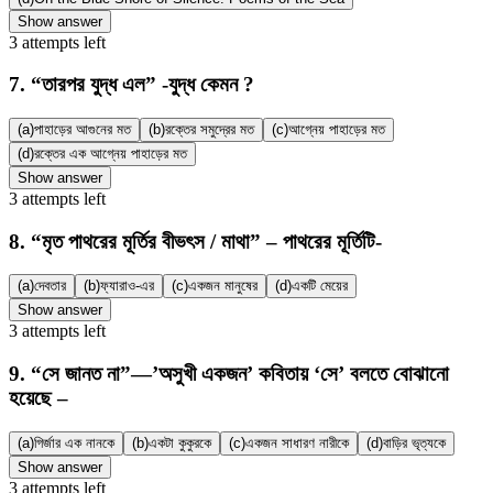
Show answer
3
attempts
left
7
.
“তারপর যুদ্ধ এল” -যুদ্ধ কেমন ?
(a)
পাহাড়ের আগুনের মত
(b)
রক্তের সমুদ্রের মত
(c)
আগ্নেয় পাহাড়ের মত
(d)
রক্তের এক আগ্নেয় পাহাড়ের মত
Show answer
3
attempts
left
8
.
“মৃত পাথরের মূর্তির বীভৎস / মাথা” – পাথরের মূর্তিটি-
(a)
দেবতার
(b)
ফ্যারাও-এর
(c)
একজন মানুষের
(d)
একটি মেয়ের
Show answer
3
attempts
left
9
.
“সে জানত না”—’অসুখী একজন’ কবিতায় ‘সে’ বলতে বোঝানো
হয়েছে –
(a)
গির্জার এক নানকে
(b)
একটা কুকুরকে
(c)
একজন সাধারণ নারীকে
(d)
বাড়ির ভৃত্যকে
Show answer
3
attempts
left