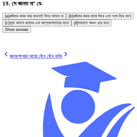
19
.
সে জানত না’ যে-
(a)
কবিতার কথক আর কখনোই ফিরে আসবে না
(b)
কবিতার কথক তাকে ফিরে এসে সঙ্গে নিয়ে যাবে
(c)
যুদ্ধ আসবে রক্তের এক আগ্নেয়পাহাড়ের মতো
(d)
সমতলে আগুন ধরে যাবে
Show answer
✓
জ্ঞানচক্ষু
আয় আরো বেঁধে বেঁধে থাকি