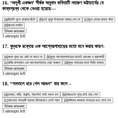
16
.
‘অসুখী একজন’ শীর্ষক অনুবাদ কবিতাটি নবারুণ ভট্টাচার্যের যে
কাব্যগ্রন্থ থেকে নেওয়া হয়েছে—
(a)
বিদেশি ফুলে রক্তের ছিটে
(b)
এই মৃত্যু উপত্যকা আমার দেশ না
(c)
মুখে মেঘের রুমাল বাঁধা
(d)
রাতের সার্কাস
Show answer
3
attempts
left
17
.
যুদ্ধকে রক্তের এক আগ্নেয়পাহাড়ের মতো মনে করার কারণ-
(a)
কখন যুদ্ধ হয় কেউ তা জানে না
(b)
যুদ্ধ আগ্নেয়পাহাড়ের মতোই ভয়ংকর ও রক্তক্ষয়ী
(c)
কবির বাসস্থান এক আগ্নেয়পাহাড়ে ঘেরা অঞ্চলে
(d)
যুদ্ধ পাহাড়ের মতো নির্মম বাস্তব
Show answer
3
attempts
left
18
.
“সমতলে ধরে গেল আগুন” যার ফলে –
(a)
দেবতা, বাড়ি, বারান্দা, গাছপালা সবই ধ্বংস হল
(b)
গাছগুলো পুড়ে ছাই হয়ে গেল
(c)
আগ্নেয় পাহাড়টি ভয়াবহ বিস্ফোরণে ফেটে পড়ল
(d)
কবিতার কথককে অন্যত্র চলে যেতে হল
Show answer
3
attempts
left