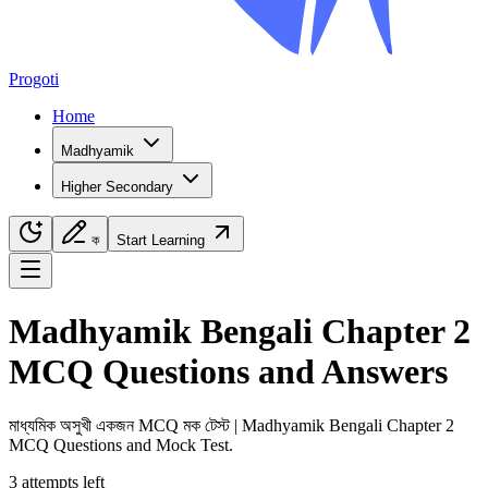
Progoti
Home
Madhyamik
Higher Secondary
ক
Start Learning
Navigation Menu
Madhyamik
Bengali
Chapter
2
MCQ Questions and Answers
মাধ্যমিক
অসুখী একজন
MCQ মক টেস্ট |
Madhyamik
Bengali
Chapter
2
MCQ Questions and Mock Test.
3
attempts
left