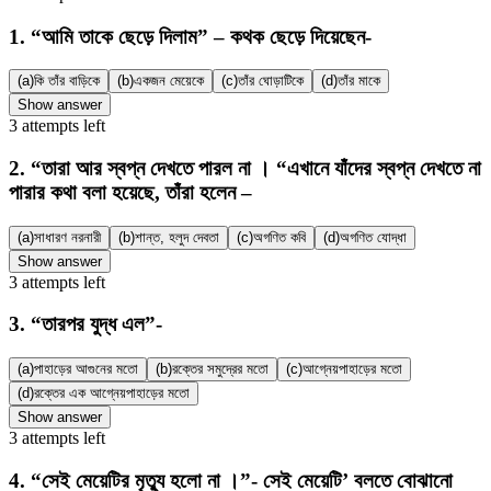
1
.
“আমি তাকে ছেড়ে দিলাম” – কথক ছেড়ে দিয়েছেন-
(a)
কি তাঁর বাড়িকে
(b)
একজন মেয়েকে
(c)
তাঁর ঘোড়াটিকে
(d)
তাঁর মাকে
Show answer
3
attempts
left
2
.
“তারা আর স্বপ্ন দেখতে পারল না । “এখানে যাঁদের স্বপ্ন দেখতে না
পারার কথা বলা হয়েছে, তাঁরা হলেন –
(a)
সাধারণ নরনারী
(b)
শান্ত, হলুদ দেবতা
(c)
অগণিত কবি
(d)
অগণিত যোদ্ধা
Show answer
3
attempts
left
3
.
“তারপর যুদ্ধ এল”-
(a)
পাহাড়ের আগুনের মতো
(b)
রক্তের সমুদ্রের মতো
(c)
আগ্নেয়পাহাড়ের মতো
(d)
রক্তের এক আগ্নেয়পাহাড়ের মতো
Show answer
3
attempts
left
4
.
“সেই মেয়েটির মৃত্যু হলো না ।”- সেই মেয়েটি’ বলতে বোঝানো