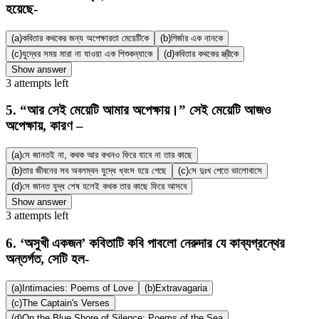
হয়েছে-
(a)
কবিতার কথকের জন্য অপেক্ষারতা মেয়েটিকে
(b)
গির্জার এক নানকে
(c)
যুদ্ধের সময় মারা না যাওয়া এক শিশুকন্যাকে
(d)
কবিতার কথকের স্ত্রীকে
Show answer
3
attempts
left
5
.
“আর সেই মেয়েটি আমার অপেক্ষায়।” সেই মেয়েটি আজও
অপেক্ষায়, কারণ –
(a)
সে জানতই না, কথক আর কখনও ফিরে যাবে না তার কাছে
(b)
তার জীবনের সব অবলম্বন যুদ্ধে ধ্বংস হয়ে গেছে
(c)
সে দুঃখ পেতে ভালোবাসে
(d)
সে জানত যুদ্ধ শেষ হলেই কথক তার কাছে ফিরে আসবে
Show answer
3
attempts
left
6
.
‘অসুখী একজন’ কবিতাটি কবি পাবলো নেরুদার যে কাব্যগ্রন্থের
অন্তর্গত, সেটি হল-
(a)
Intimacies: Poems of Love
(b)
Extravagaria
(c)
The Captain's Verses
(d)
On the Blue Shore of Silence: Poems of the Sea