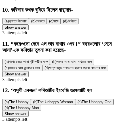
10
.
কবিতার কথক ঘুমিয়ে ছিলেন বারান্দার-
(a)
ঝুলন্ত বিছানায়
(b)
মেঝেতে
(c)
ঘাটে
(d)
চৌকিতে
Show answer
3
attempts
left
11
.
“বছরগুলো নেমে এল তার মাথার ওপর।” বছরগুলোর ‘নেমে
আসা’-কে কবিতায় তুলনা করা হয়েছে-
(a)
পরপর নেমে আসা বৃষ্টিফোঁটার সঙ্গে
(b)
পরপর নেমে আসা পাথরের সঙ্গে
(c)
রাস্তায় ঘাস জন্মানোর সঙ্গে
(d)
শান্ত হলুদ দেবতাদের হাজার বছরের ধ্যানের সঙ্গে
Show answer
3
attempts
left
12
.
‘অসুখী একজন’ কবিতাটির ইংরেজি তরজমাটি হল-
(a)
The Unhapy
(b)
The Unhappy Woman
(c)
The Unhappy One
(d)
The Unhappy Man
Show answer
3
attempts
left